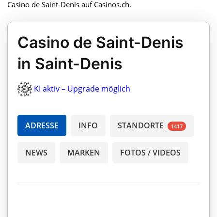
Casino de Saint-Denis auf Casinos.ch.
Casino de Saint-Denis
in Saint-Denis
KI aktiv – Upgrade möglich
ADRESSE
INFO
STANDORTE
1417
NEWS
MARKEN
FOTOS / VIDEOS