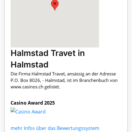
Halmstad Travet in
Halmstad
Die Firma Halmstad Travet, ansässig an der Adresse
P.O. Box 8026, - Halmstad, ist im Branchenbuch von
www.casinos.ch gelistet.
Casino Award 2025
mehr Infos über das Bewertungssystem