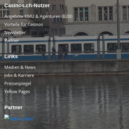
Casinos.ch-Nutzer
Angebote KMU & Agenturen (B2B)
Vorteile für Casinos
Newsletter
Partner
Links
Medien & News
Jobs & Karriere
Pressespiegel
Yellow Pages
Partner