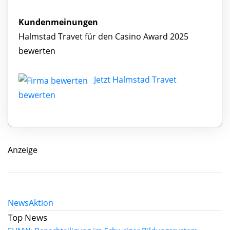
Kundenmeinungen
Halmstad Travet für den Casino Award 2025
bewerten
Jetzt Halmstad Travet
bewerten
Anzeige
News
Aktion
Top News