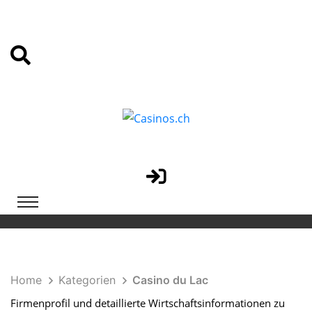
Home
Kategorien
Casino du Lac
Firmenprofil und detaillierte Wirtschaftsinformationen zu