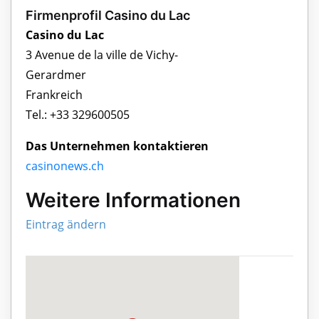
Firmenprofil Casino du Lac
Casino du Lac
3 Avenue de la ville de Vichy-
Gerardmer
Frankreich
Tel.: +33 329600505
Das Unternehmen kontaktieren
casinonews.ch
Weitere Informationen
Eintrag ändern