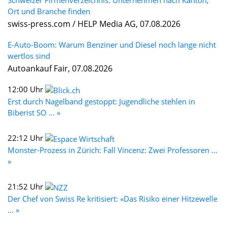
Ort und Branche finden
swiss-press.com / HELP Media AG, 07.08.2026
E-Auto-Boom: Warum Benziner und Diesel noch lange nicht
wertlos sind
Autoankauf Fair, 07.08.2026
12:00 Uhr
Erst durch Nagelband gestoppt: Jugendliche stehlen in
Biberist SO ... »
22:12 Uhr
Monster-Prozess in Zürich: Fall Vincenz: Zwei Professoren ...
»
21:52 Uhr
Der Chef von Swiss Re kritisiert: «Das Risiko einer Hitzewelle
... »