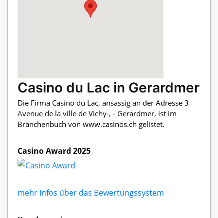
Casino du Lac in Gerardmer
Die Firma Casino du Lac, ansässig an der Adresse 3
Avenue de la ville de Vichy-, - Gerardmer, ist im
Branchenbuch von www.casinos.ch gelistet.
Casino Award 2025
mehr Infos über das Bewertungssystem