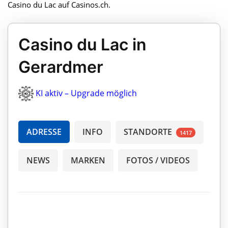
Casino du Lac auf Casinos.ch.
Casino du Lac in
Gerardmer
KI aktiv – Upgrade möglich
ADRESSE
INFO
STANDORTE
1417
NEWS
MARKEN
FOTOS / VIDEOS