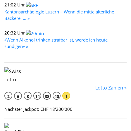
21:02 Uhr
Kantonsarchäologie Luzern – Wenn die mittelalterliche
Bäckerei ... »
20:32 Uhr
«Wenn Alkohol trinken strafbar ist, werde ich heute
sündigen» »
Lotto Zahlen »
2
6
8
14
38
40
1
Nächster Jackpot: CHF 18'200'000