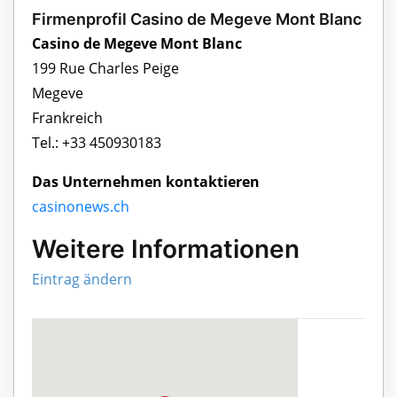
Firmenprofil Casino de Megeve Mont Blanc
Casino de Megeve Mont Blanc
199 Rue Charles Peige
Megeve
Frankreich
Tel.: +33 450930183
Das Unternehmen kontaktieren
casinonews.ch
Weitere Informationen
Eintrag ändern