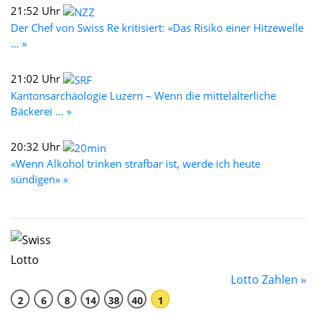
21:52 Uhr
Der Chef von Swiss Re kritisiert: «Das Risiko einer Hitzewelle
... »
21:02 Uhr
Kantonsarchäologie Luzern – Wenn die mittelalterliche
Bäckerei ... »
20:32 Uhr
«Wenn Alkohol trinken strafbar ist, werde ich heute
sündigen» »
Lotto Zahlen »
2
6
8
14
38
40
1