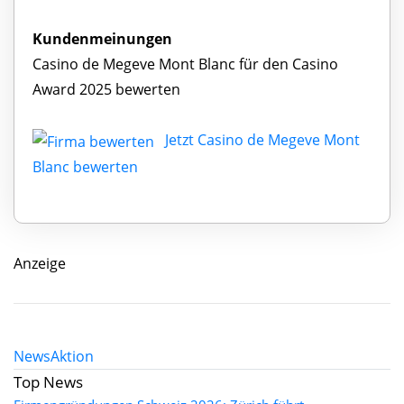
Kundenmeinungen
Casino de Megeve Mont Blanc für den Casino
Award 2025 bewerten
Jetzt Casino de Megeve Mont
Blanc bewerten
Anzeige
News
Aktion
Top News