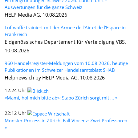
Firmengründungen Schweiz 2026: Zürich führt –
Auswertungen für die ganze Schweiz
HELP Media AG, 10.08.2026
Luftwaffe trainiert mit der Armee de l’Air et de l’Espace in
Frankreich
Eidgenössisches Departement für Verteidigung VBS,
10.08.2026
960 Handelsregister-Meldungen vom 10.08.2026, heutige
Publikationen im Schweizer Handelsamtsblatt SHAB
Helpnews.ch by HELP Media AG, 10.08.2026
12:24 Uhr
«Mami, hol mich bitte ab»: Stapo Zürich sorgt mit ... »
22:12 Uhr
Monster-Prozess in Zürich: Fall Vincenz: Zwei Professoren ...
»