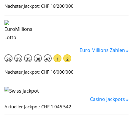
Nächster Jackpot: CHF 18'200'000
Euro Millions Zahlen »
26
29
35
38
47
1
2
Nächster Jackpot: CHF 16'000'000
Casino Jackpots »
Aktueller Jackpot: CHF 1'045'542