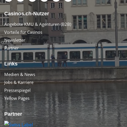
Casinos.ch-Nutzer
Angebote KMU & Agenturen (B2B)
Vorteile für Casinos
Newsletter
Partner
Links
Medien & News
Jobs & Karriere
Pressespiegel
Yellow Pages
Partner