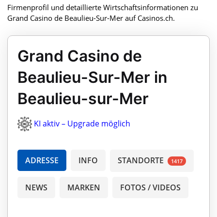
Firmenprofil und detaillierte Wirtschaftsinformationen zu
Grand Casino de Beaulieu-Sur-Mer auf Casinos.ch.
Grand Casino de
Beaulieu-Sur-Mer in
Beaulieu-sur-Mer
KI aktiv – Upgrade möglich
ADRESSE
INFO
STANDORTE
1417
NEWS
MARKEN
FOTOS / VIDEOS