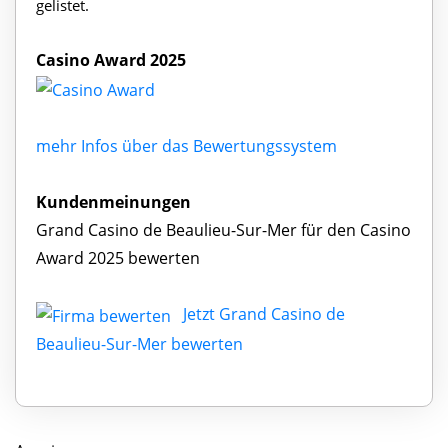
gelistet.
Casino Award 2025
mehr Infos über das Bewertungssystem
Kundenmeinungen
Grand Casino de Beaulieu-Sur-Mer für den Casino
Award 2025 bewerten
Jetzt Grand Casino de
Beaulieu-Sur-Mer bewerten