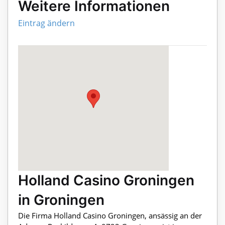
Weitere Informationen
Eintrag ändern
Holland Casino Groningen
in Groningen
Die Firma Holland Casino Groningen, ansässig an der