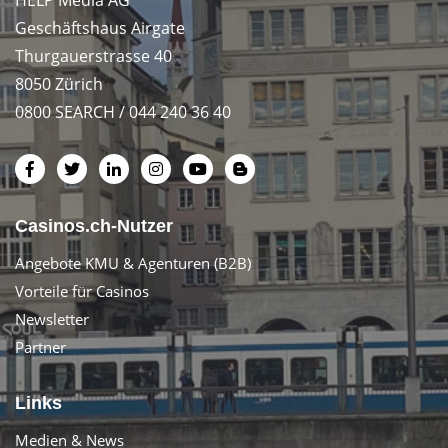
HELP Media AG
Geschäftshaus Airgate
Thurgauerstrasse 40
8050 Zürich
0800 SEARCH / 044 240 36 40
Casinos.ch-Nutzer
Angebote KMU & Agenturen (B2B)
Vorteile für Casinos
Newsletter
Partner
Links
Medien & News