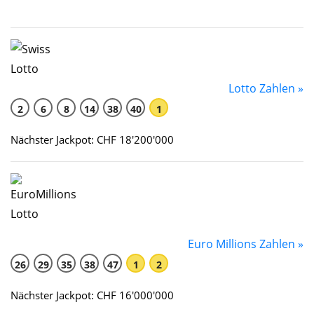
Lotto Zahlen »
2
6
8
14
38
40
1
Nächster Jackpot: CHF 18'200'000
Euro Millions Zahlen »
26
29
35
38
47
1
2
Nächster Jackpot: CHF 16'000'000