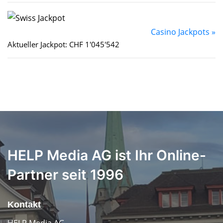
Casino Jackpots »
Aktueller Jackpot: CHF 1'045'542
HELP Media AG ist Ihr Online-
Partner seit 1996
Kontakt