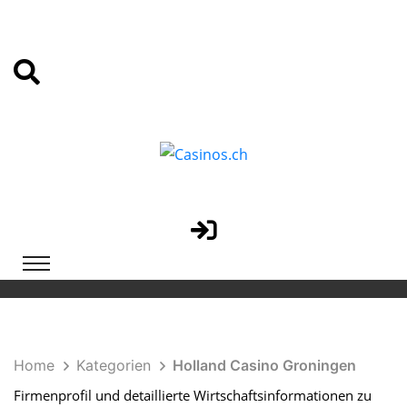
Home
Kategorien
Holland Casino Groningen
Firmenprofil und detaillierte Wirtschaftsinformationen zu