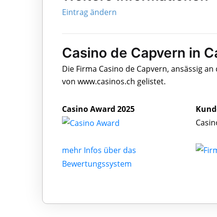
Eintrag ändern
Casino de Capvern in C
Die Firma Casino de Capvern, ansässig an 
von www.casinos.ch gelistet.
Casino Award 2025
Kund
Casin
mehr Infos über das
Bewertungssystem