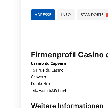
ADRESSE
INFO
STANDORTE
Firmenprofil Casino
Casino de Capvern
151 rue du Casino
Capvern
Frankreich
Tel.: +33 562391354
Weitere Informationen