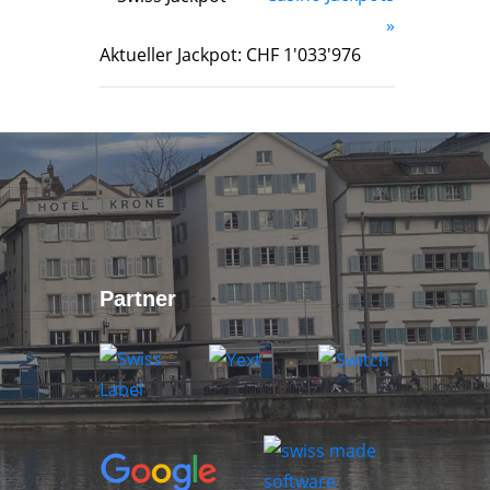
»
Aktueller Jackpot: CHF 1'033'976
Partner