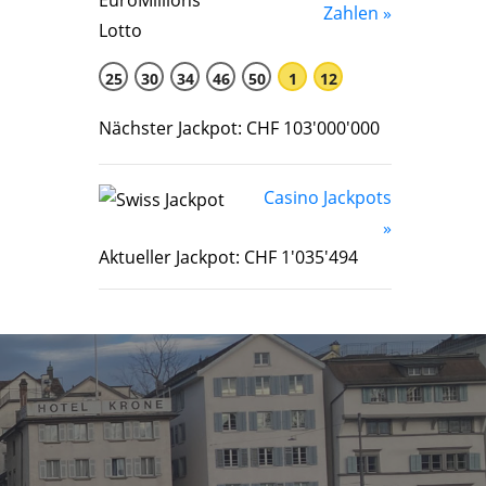
Zahlen »
25
30
34
46
50
1
12
Nächster Jackpot: CHF 103'000'000
Casino Jackpots
»
Aktueller Jackpot: CHF 1'035'494