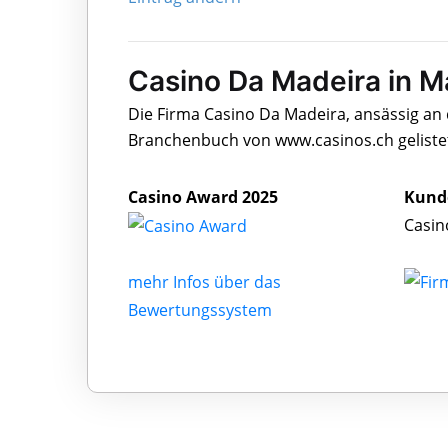
Casino Da Madeira in M
Die Firma Casino Da Madeira, ansässig an d
Branchenbuch von www.casinos.ch geliste
Casino Award 2025
Kund
Casin
mehr Infos über das
Bewertungssystem