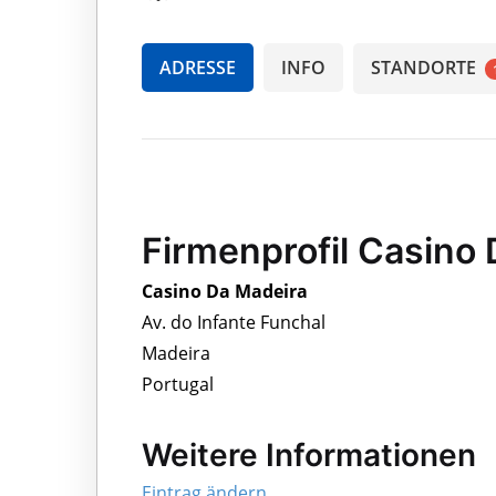
ADRESSE
INFO
STANDORTE
Firmenprofil Casino
Casino Da Madeira
Av. do Infante Funchal
Madeira
Portugal
Weitere Informationen
Eintrag ändern