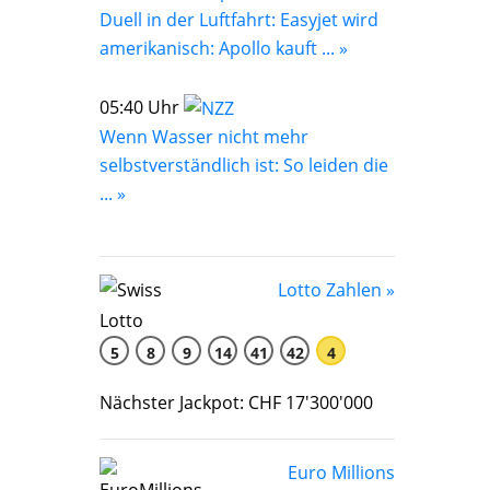
Duell in der Luftfahrt: Easyjet wird
amerikanisch: Apollo kauft ... »
05:40 Uhr
Wenn Wasser nicht mehr
selbstverständlich ist: So leiden die
... »
Lotto Zahlen »
5
8
9
14
41
42
4
Nächster Jackpot: CHF 17'300'000
Euro Millions