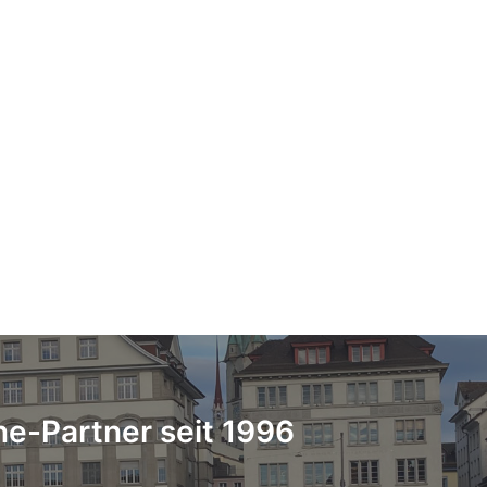
ne-Partner seit 1996