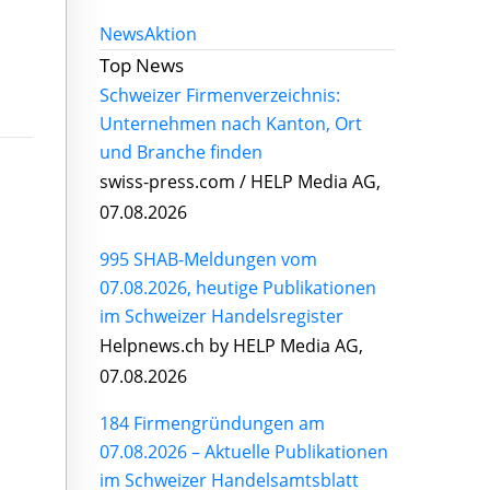
News
Aktion
Top News
Schweizer Firmenverzeichnis:
Unternehmen nach Kanton, Ort
und Branche finden
swiss-press.com / HELP Media AG,
07.08.2026
995 SHAB-Meldungen vom
07.08.2026, heutige Publikationen
im Schweizer Handelsregister
Helpnews.ch by HELP Media AG,
07.08.2026
184 Firmengründungen am
07.08.2026 – Aktuelle Publikationen
im Schweizer Handelsamtsblatt