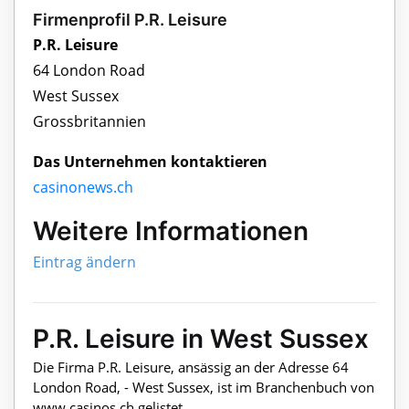
Firmenprofil P.R. Leisure
P.R. Leisure
64 London Road
West Sussex
Grossbritannien
Das Unternehmen kontaktieren
casinonews.ch
Weitere Informationen
Eintrag ändern
P.R. Leisure in West Sussex
Die Firma P.R. Leisure, ansässig an der Adresse 64
London Road, - West Sussex, ist im Branchenbuch von
www.casinos.ch gelistet.