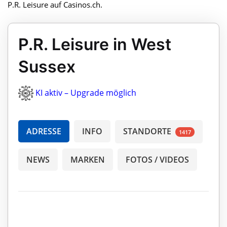
P.R. Leisure auf Casinos.ch.
P.R. Leisure in West
Sussex
KI aktiv – Upgrade möglich
ADRESSE
INFO
STANDORTE
1417
NEWS
MARKEN
FOTOS / VIDEOS