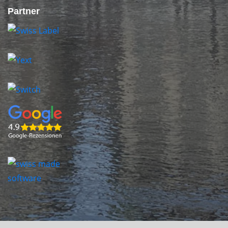
Partner