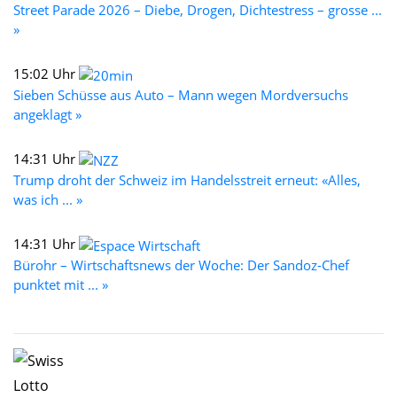
Street Parade 2026 – Diebe, Drogen, Dichtestress – grosse ...
»
15:02 Uhr
Sieben Schüsse aus Auto – Mann wegen Mordversuchs
angeklagt »
14:31 Uhr
Trump droht der Schweiz im Handelsstreit erneut: «Alles,
was ich ... »
14:31 Uhr
Bürohr – Wirtschaftsnews der Woche: Der Sandoz-Chef
punktet mit ... »