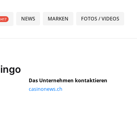
NEWS
MARKEN
FOTOS / VIDEOS
1417
Bingo
Das Unternehmen kontaktieren
casinonews.ch