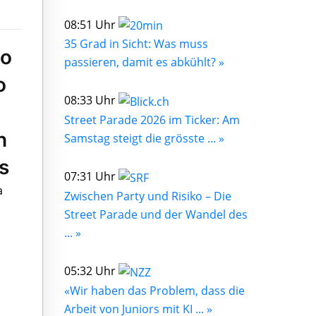
08:51 Uhr
35 Grad in Sicht: Was muss
lo
passieren, damit es abkühlt? »
o
08:33 Uhr
Street Parade 2026 im Ticker: Am
h
Samstag steigt die grösste ... »
s
07:31 Uhr
a
Zwischen Party und Risiko – Die
Street Parade und der Wandel des
... »
05:32 Uhr
«Wir haben das Problem, dass die
Arbeit von Juniors mit KI ... »