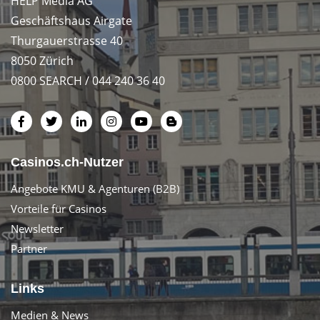
HELP Media AG
Geschäftshaus Airgate
Thurgauerstrasse 40
8050 Zürich
0800 SEARCH / 044 240 36 40
Casinos.ch-Nutzer
Angebote KMU & Agenturen (B2B)
Vorteile für Casinos
Newsletter
Partner
Links
Medien & News