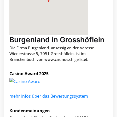
Burgenland in Grosshöflein
Die Firma Burgenland, ansässig an der Adresse
Wienerstrasse 5, 7051 Grosshöflein, ist im
Branchenbuch von www.casinos.ch gelistet.
Casino Award 2025
mehr Infos über das Bewertungssystem
Kundenmeinungen