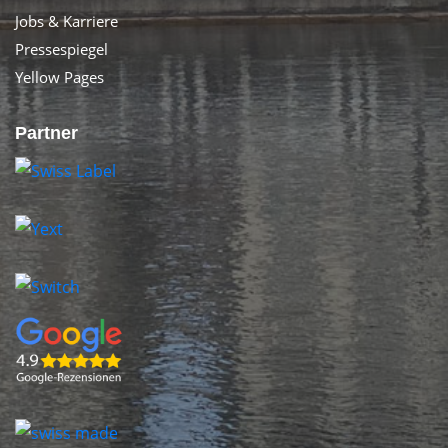
Jobs & Karriere
Pressespiegel
Yellow Pages
Partner