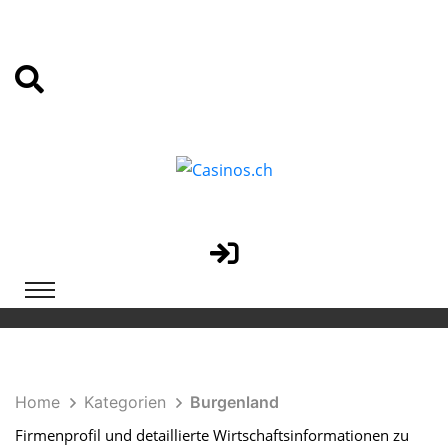
Home
Kategorien
Burgenland
Firmenprofil und detaillierte Wirtschaftsinformationen zu