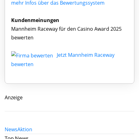
mehr Infos über das Bewertungssystem
Kundenmeinungen
Mannheim Raceway für den Casino Award 2025
bewerten
Jetzt Mannheim Raceway
bewerten
Anzeige
News
Aktion
Top News