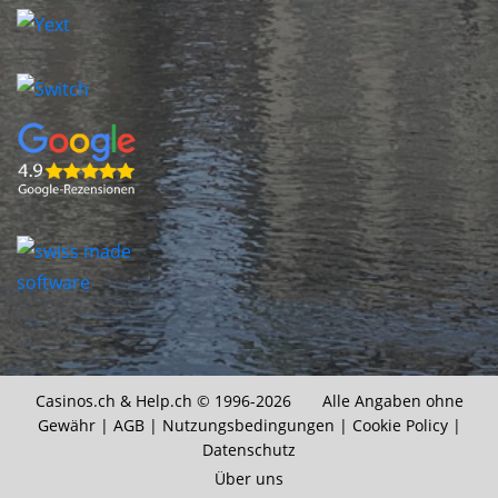
Casinos.ch &
Help.ch
© 1996-2026 Alle Angaben ohne
Gewähr |
AGB
|
Nutzungsbedingungen
|
Cookie Policy
|
Datenschutz
Über uns