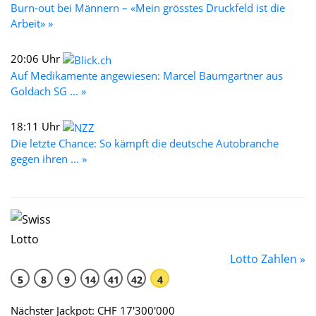
Burn-out bei Männern – «Mein grösstes Druckfeld ist die
Arbeit» »
20:06 Uhr
Auf Medikamente angewiesen: Marcel Baumgartner aus
Goldach SG ... »
18:11 Uhr
Die letzte Chance: So kämpft die deutsche Autobranche
gegen ihren ... »
Lotto Zahlen »
5
8
9
14
41
42
4
Nächster Jackpot: CHF 17'300'000