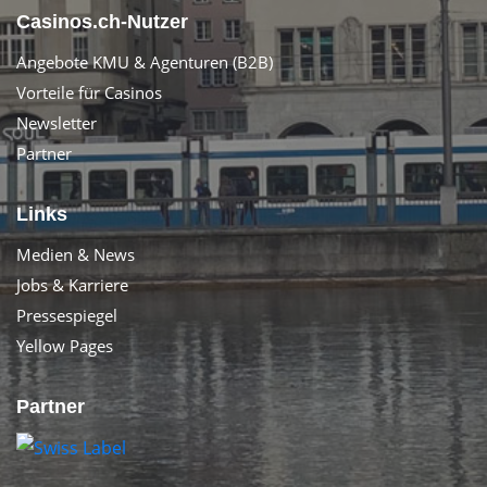
Casinos.ch-Nutzer
Angebote KMU & Agenturen (B2B)
Vorteile für Casinos
Newsletter
Partner
Links
Medien & News
Jobs & Karriere
Pressespiegel
Yellow Pages
Partner