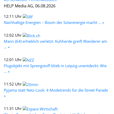
HELP Media AG, 06.08.2026
12:11 Uhr
Nachhaltige Energien – Boom der Solarenergie macht ... »
12:02 Uhr
Mann (64) erheblich verletzt: Kuhherde greift Wanderer am
... »
12:01 Uhr
Flugobjekt mit Sprengstoff blieb in Leipzig unentdeckt: Wie
... »
11:52 Uhr
Pyjama statt Netz-Look: 4 Modetrends für die Street Parade
»
11:31 Uhr