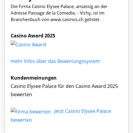
Die Firma Casino Elysee Palace, ansässig an der
Adresse Passage de la Comedie, - Vichy, ist im
Branchenbuch von www.casinos.ch gelistet.
Casino Award 2025
mehr Infos über das Bewertungssystem
Kundenmeinungen
Casino Elysee Palace für den Casino Award 2025
bewerten
Jetzt Casino Elysee Palace
bewerten