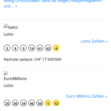
Wenig Grossschäden: Swiss Re steigert Halbjahresgewinn –
und ... »
Lotto Zahlen »
5
8
9
14
41
42
4
Nächster Jackpot: CHF 17'300'000
Euro Millions Zahlen »
25
30
34
46
50
1
12