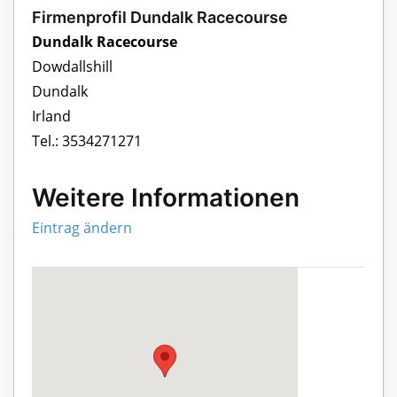
Firmenprofil Dundalk Racecourse
Dundalk Racecourse
Dowdallshill
Dundalk
Irland
Tel.: 3534271271
Weitere Informationen
Eintrag ändern