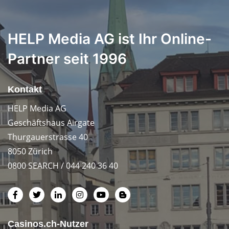
HELP Media AG ist Ihr Online-
Partner seit 1996
Kontakt
HELP Media AG
Geschäftshaus Airgate
Thurgauerstrasse 40
8050 Zürich
0800 SEARCH / 044 240 36 40
Casinos.ch-Nutzer