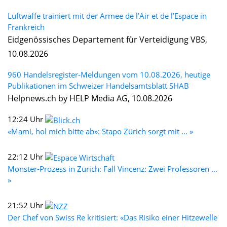
Luftwaffe trainiert mit der Armee de l’Air et de l’Espace in
Frankreich
Eidgenössisches Departement für Verteidigung VBS,
10.08.2026
960 Handelsregister-Meldungen vom 10.08.2026, heutige
Publikationen im Schweizer Handelsamtsblatt SHAB
Helpnews.ch by HELP Media AG, 10.08.2026
12:24 Uhr
«Mami, hol mich bitte ab»: Stapo Zürich sorgt mit ... »
22:12 Uhr
Monster-Prozess in Zürich: Fall Vincenz: Zwei Professoren ...
»
21:52 Uhr
Der Chef von Swiss Re kritisiert: «Das Risiko einer Hitzewelle