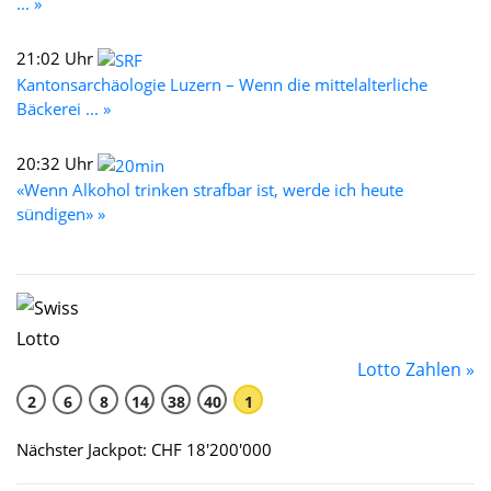
... »
21:02 Uhr
Kantonsarchäologie Luzern – Wenn die mittelalterliche
Bäckerei ... »
20:32 Uhr
«Wenn Alkohol trinken strafbar ist, werde ich heute
sündigen» »
Lotto Zahlen »
2
6
8
14
38
40
1
Nächster Jackpot: CHF 18'200'000