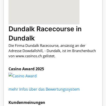
Dundalk Racecourse in
Dundalk
Die Firma Dundalk Racecourse, ansässig an der
Adresse Dowdallshill, - Dundalk, ist im Branchenbuch
von www.casinos.ch gelistet.
Casino Award 2025
mehr Infos über das Bewertungssystem
Kundenmeinungen