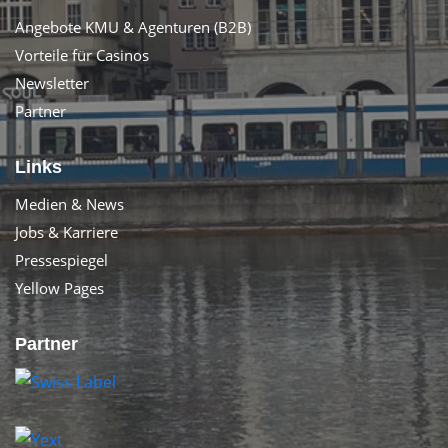
Angebote KMU & Agenturen (B2B)
Vorteile für Casinos
Newsletter
Partner
Links
Medien & News
Jobs & Karriere
Pressespiegel
Yellow Pages
Partner