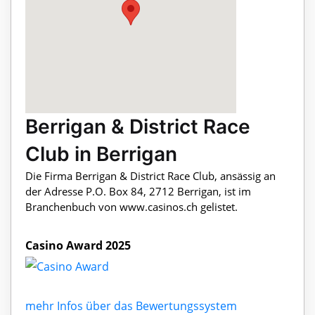
Berrigan & District Race
Club in Berrigan
Die Firma Berrigan & District Race Club, ansässig an
der Adresse P.O. Box 84, 2712 Berrigan, ist im
Branchenbuch von www.casinos.ch gelistet.
Casino Award 2025
mehr Infos über das Bewertungssystem