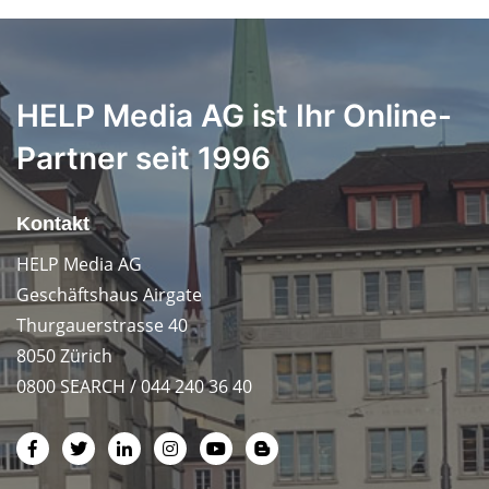
HELP Media AG ist Ihr Online-
Partner seit 1996
Kontakt
HELP Media AG
Geschäftshaus Airgate
Thurgauerstrasse 40
8050 Zürich
0800 SEARCH / 044 240 36 40