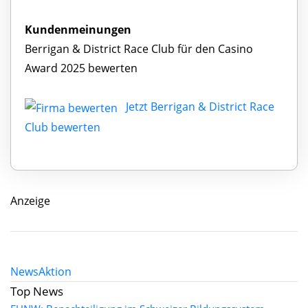
Kundenmeinungen
Berrigan & District Race Club für den Casino
Award 2025 bewerten
Jetzt Berrigan & District Race
Club bewerten
Anzeige
News
Aktion
Top News