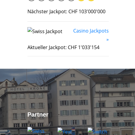
Nächster Jackpot: CHF 103'000'000
Casino Jackpots
»
Aktueller Jackpot: CHF 1'033'154
Partner