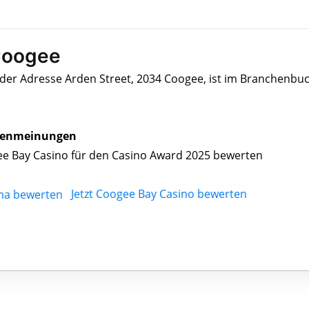
Coogee
 der Adresse Arden Street, 2034 Coogee, ist im Branchenbu
enmeinungen
e Bay Casino für den Casino Award 2025 bewerten
Jetzt Coogee Bay Casino bewerten