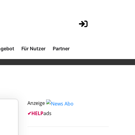
gebot
Für Nutzer
Partner
Anzeige
✔
HELP
ads