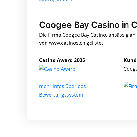
Coogee Bay Casino in 
Die Firma Coogee Bay Casino, ansässig an
von www.casinos.ch gelistet.
Casino Award 2025
Kund
Cooge
mehr Infos über das
Bewertungssystem