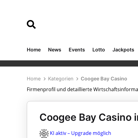
Home
News
Events
Lotto
Jackpots
Home
Kategorien
Coogee Bay Casino
Firmenprofil und detaillierte Wirtschaftsinform
Coogee Bay Casino 
KI aktiv – Upgrade möglich