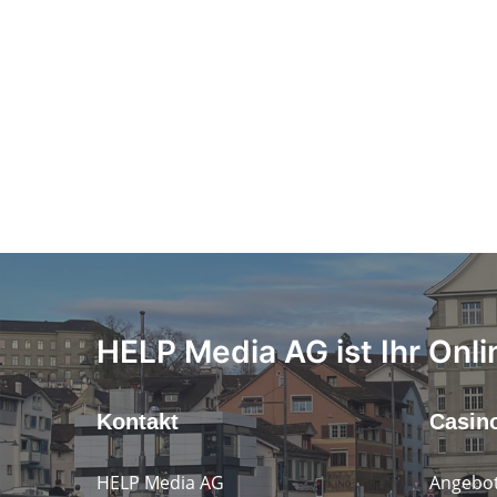
HELP Media AG ist Ihr Onli
Kontakt
Casin
HELP Media AG
Angebot