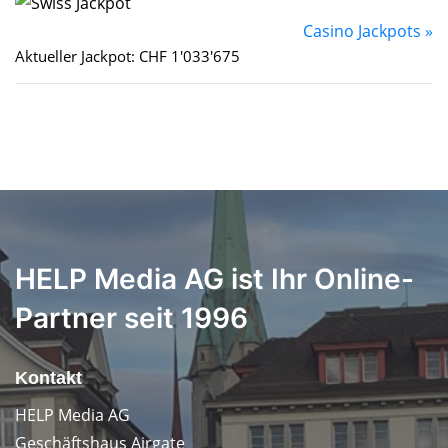
Casino Jackpots »
Aktueller Jackpot: CHF 1'033'675
HELP Media AG ist Ihr Online-
Partner seit 1996
Kontakt
HELP Media AG
Geschäftshaus Airgate