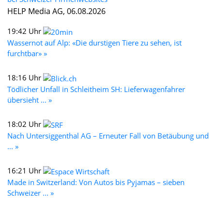
HELP Media AG, 06.08.2026
19:42 Uhr
Wassernot auf Alp: «Die durstigen Tiere zu sehen, ist
furchtbar» »
18:16 Uhr
Tödlicher Unfall in Schleitheim SH: Lieferwagenfahrer
übersieht ... »
18:02 Uhr
Nach Untersiggenthal AG – Erneuter Fall von Betäubung und
... »
16:21 Uhr
Made in Switzerland: Von Autos bis Pyjamas – sieben
Schweizer ... »