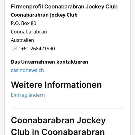
Firmenprofil Coonabarabran Jockey Club
Coonabarabran Jockey Club
P.O. Box 80
Coonabarabran
Australien
Tel.: +61 268421990
Das Unternehmen kontaktieren
casinonews.ch
Weitere Informationen
Eintrag ändern
Coonabarabran Jockey
Club in Coonabarabran