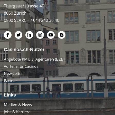
Thurgauerstrasse 40
8050 Zürich
0800 SEARCH / 044 240 36 40
Casinos.ch-Nutzer
Angebote KMU & Agenturen (B2B)
Vorteile für Casinos
Newsletter
Partner
Links
Medien & News
Jobs & Karriere