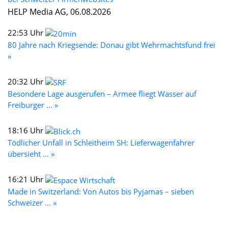
HELP Media AG, 06.08.2026
22:53 Uhr
80 Jahre nach Kriegsende: Donau gibt Wehrmachtsfund frei
»
20:32 Uhr
Besondere Lage ausgerufen – Armee fliegt Wasser auf
Freiburger ... »
18:16 Uhr
Tödlicher Unfall in Schleitheim SH: Lieferwagenfahrer
übersieht ... »
16:21 Uhr
Made in Switzerland: Von Autos bis Pyjamas – sieben
Schweizer ... »