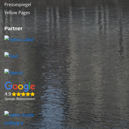
Pressespiegel
Yellow Pages
Partner