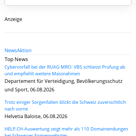
Anzeige
News
Aktion
Top News
Cybervorfall bei der RUAG MRO: VBS schliesst Prüfung ab
und empfiehlt weitere Massnahmen
Departement für Verteidigung, Bevölkerungsschutz
und Sport, 06.08.2026
Trotz einiger Sorgenfalten blickt die Schweiz zuversichtlich
nach vorne
Helvetia Baloise, 06.08.2026
HELP.CH-Auswertung zeigt mehr als 110 Domainendungen
bei Schweizer Firmenwebsites