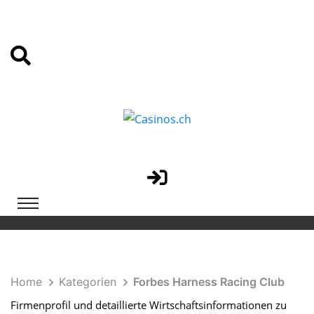
Home
Kategorien
Forbes Harness Racing Club
Firmenprofil und detaillierte Wirtschaftsinformationen zu