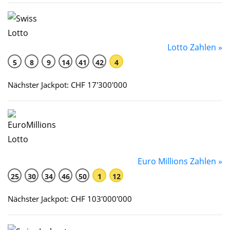
Lotto Zahlen »
5
8
9
14
41
42
4
Nächster Jackpot: CHF 17'300'000
Euro Millions Zahlen »
25
30
34
46
50
1
12
Nächster Jackpot: CHF 103'000'000