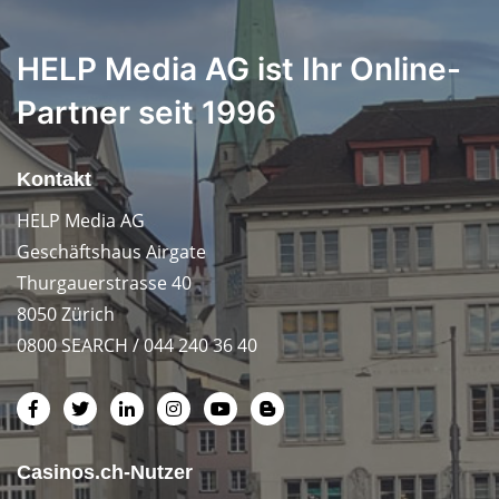
HELP Media AG ist Ihr Online-
Partner seit 1996
Kontakt
HELP Media AG
Geschäftshaus Airgate
Thurgauerstrasse 40
8050 Zürich
0800 SEARCH / 044 240 36 40
Casinos.ch-Nutzer