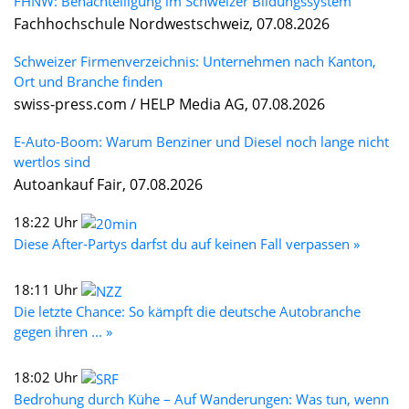
FHNW: Benachteiligung im Schweizer Bildungssystem
Fachhochschule Nordwestschweiz, 07.08.2026
Schweizer Firmenverzeichnis: Unternehmen nach Kanton,
Ort und Branche finden
swiss-press.com / HELP Media AG, 07.08.2026
E-Auto-Boom: Warum Benziner und Diesel noch lange nicht
wertlos sind
Autoankauf Fair, 07.08.2026
18:22 Uhr
Diese After-Partys darfst du auf keinen Fall verpassen »
18:11 Uhr
Die letzte Chance: So kämpft die deutsche Autobranche
gegen ihren ... »
18:02 Uhr
Bedrohung durch Kühe – Auf Wanderungen: Was tun, wenn