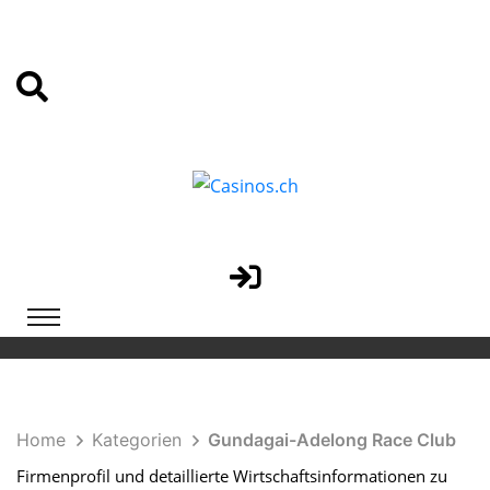
Home
Kategorien
Gundagai-Adelong Race Club
Firmenprofil und detaillierte Wirtschaftsinformationen zu