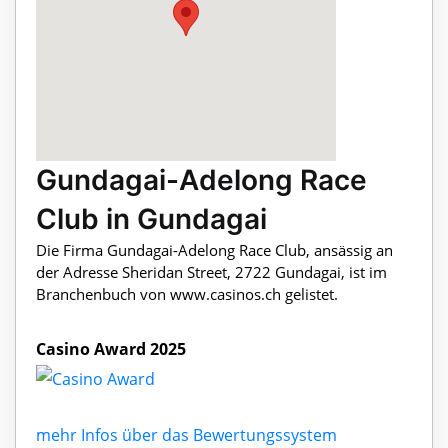
Gundagai-Adelong Race
Club in Gundagai
Die Firma Gundagai-Adelong Race Club, ansässig an
der Adresse Sheridan Street, 2722 Gundagai, ist im
Branchenbuch von www.casinos.ch gelistet.
Casino Award 2025
mehr Infos über das Bewertungssystem