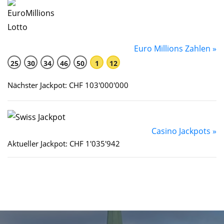
Euro Millions Zahlen »
25
30
34
46
50
1
12
Nächster Jackpot: CHF 103'000'000
Casino Jackpots »
Aktueller Jackpot: CHF 1'035'942