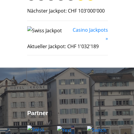
Nächster Jackpot: CHF 103'000'000
Casino Jackpots
»
Aktueller Jackpot: CHF 1'032'189
Partner