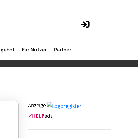
gebot
Für Nutzer
Partner
Anzeige
✔
HELP
ads