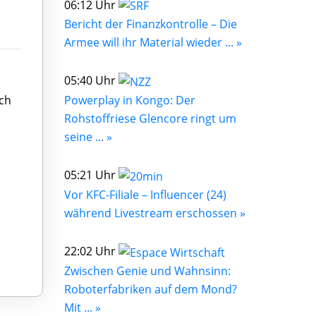
06:12 Uhr
Bericht der Finanzkontrolle – Die
Armee will ihr Material wieder ... »
05:40 Uhr
ch
Powerplay in Kongo: Der
Rohstoffriese Glencore ringt um
seine ... »
05:21 Uhr
Vor KFC-Filiale – Influencer (24)
während Livestream erschossen »
22:02 Uhr
Zwischen Genie und Wahnsinn:
Roboterfabriken auf dem Mond?
Mit ... »