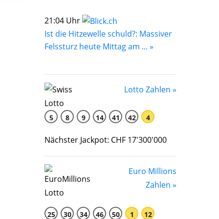
21:04 Uhr
Ist die Hitzewelle schuld?: Massiver
Felssturz heute Mittag am ... »
Lotto Zahlen »
5
8
9
14
41
42
4
Nächster Jackpot: CHF 17'300'000
Euro Millions
Zahlen »
25
30
34
46
50
1
12