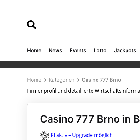
Home
News
Events
Lotto
Jackpots
Home
Kategorien
Casino 777 Brno
Firmenprofil und detaillierte Wirtschaftsinform
Casino 777 Brno in 
KI aktiv – Upgrade möglich