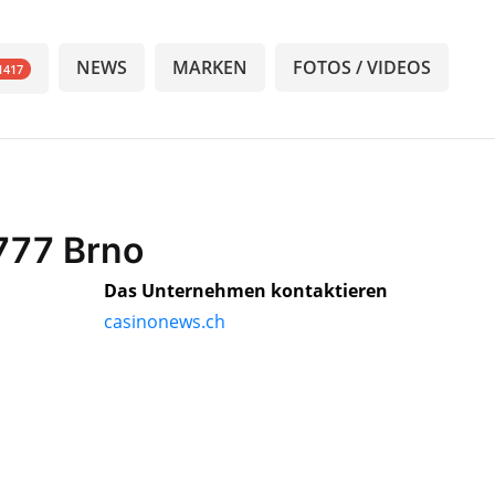
NEWS
MARKEN
FOTOS / VIDEOS
1417
 777 Brno
Das Unternehmen kontaktieren
casinonews.ch