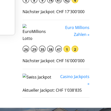
5
8
9
14
41
42
4
Nächster Jackpot: CHF 17'300'000
Euro Millions
Zahlen »
26
29
35
38
47
1
2
Nächster Jackpot: CHF 16'000'000
Casino Jackpots
»
Aktueller Jackpot: CHF 1'038'835