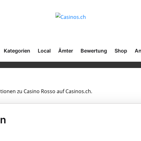
Kategorien
Local
Ämter
Bewertung
Shop
An
ationen zu Casino Rosso auf Casinos.ch.
en