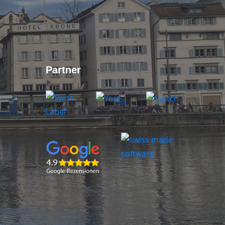
Partner