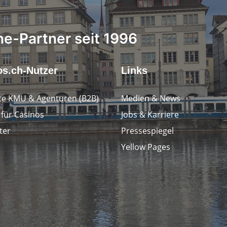
ne-Partner seit 1996
os.ch-Nutzer
Links
e KMU & Agenturen (B2B)
Medien & News
 für Casinos
Jobs & Karriere
ter
Pressespiegel
Yellow Pages