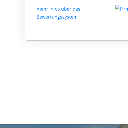
mehr Infos über das
Bewertungssystem