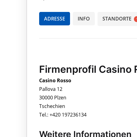
ADRESSE
INFO
STANDORTE
Firmenprofil Casino
Casino Rosso
Pallova 12
30000 Plzen
Tschechien
Tel.: +420 197236134
Weitere Informationen