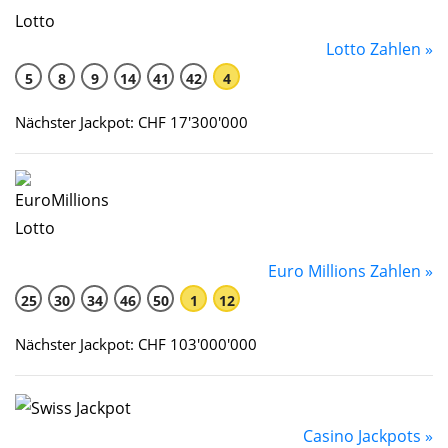
Lotto Zahlen »
5
8
9
14
41
42
4
Nächster Jackpot: CHF 17'300'000
Euro Millions Zahlen »
25
30
34
46
50
1
12
Nächster Jackpot: CHF 103'000'000
Casino Jackpots »