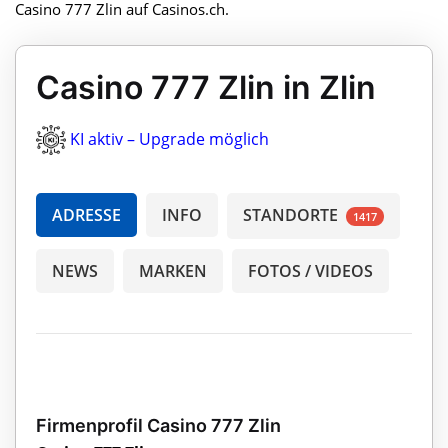
Casino 777 Zlin auf Casinos.ch.
Casino 777 Zlin in Zlin
KI aktiv – Upgrade möglich
ADRESSE
INFO
STANDORTE
1417
NEWS
MARKEN
FOTOS / VIDEOS
Firmenprofil Casino 777 Zlin