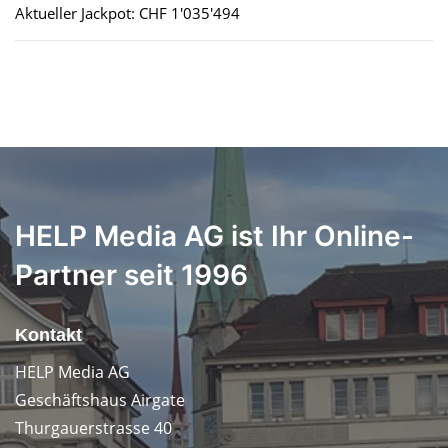
Aktueller Jackpot: CHF 1'035'494
HELP Media AG ist Ihr Online-
Partner seit 1996
Kontakt
HELP Media AG
Geschäftshaus Airgate
Thurgauerstrasse 40