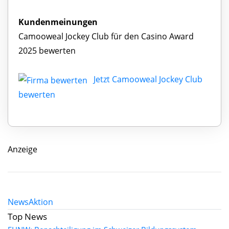
Kundenmeinungen
Camooweal Jockey Club für den Casino Award
2025 bewerten
Jetzt Camooweal Jockey Club
bewerten
Anzeige
News
Aktion
Top News