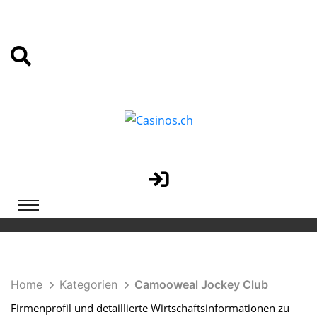
Home
Kategorien
Camooweal Jockey Club
Firmenprofil und detaillierte Wirtschaftsinformationen zu