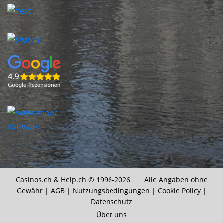
Casinos.ch &
Help.ch
© 1996-2026 Alle Angaben ohne
Gewähr |
AGB
|
Nutzungsbedingungen
|
Cookie Policy
|
Datenschutz
Über uns