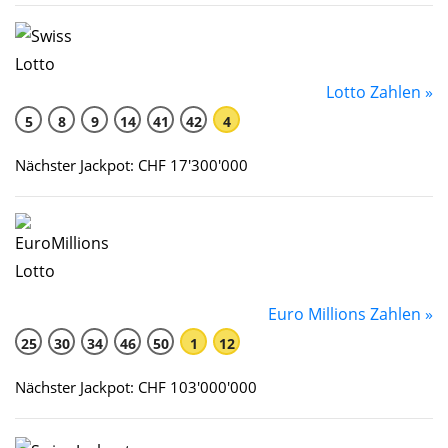
Lotto Zahlen »
5
8
9
14
41
42
4
Nächster Jackpot: CHF 17'300'000
Euro Millions Zahlen »
25
30
34
46
50
1
12
Nächster Jackpot: CHF 103'000'000