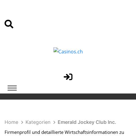
Home
Kategorien
Emerald Jockey Club Inc.
Firmenprofil und detaillierte Wirtschaftsinformationen zu