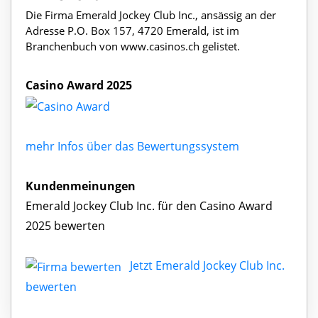
Die Firma Emerald Jockey Club Inc., ansässig an der
Adresse P.O. Box 157, 4720 Emerald, ist im
Branchenbuch von www.casinos.ch gelistet.
Casino Award 2025
mehr Infos über das Bewertungssystem
Kundenmeinungen
Emerald Jockey Club Inc. für den Casino Award
2025 bewerten
Jetzt Emerald Jockey Club Inc.
bewerten