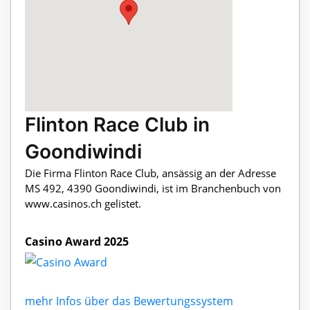
Flinton Race Club in
Goondiwindi
Die Firma Flinton Race Club, ansässig an der Adresse
MS 492, 4390 Goondiwindi, ist im Branchenbuch von
www.casinos.ch gelistet.
Casino Award 2025
mehr Infos über das Bewertungssystem