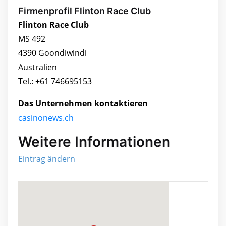
Firmenprofil Flinton Race Club
Flinton Race Club
MS 492
4390 Goondiwindi
Australien
Tel.: +61 746695153
Das Unternehmen kontaktieren
casinonews.ch
Weitere Informationen
Eintrag ändern