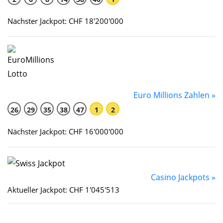
Nächster Jackpot: CHF 18'200'000
Euro Millions Zahlen »
26
29
35
38
47
1
2
Nächster Jackpot: CHF 16'000'000
Casino Jackpots »
Aktueller Jackpot: CHF 1'045'513