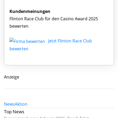
Kundenmeinungen
Flinton Race Club für den Casino Award 2025
bewerten
Jetzt Flinton Race Club
bewerten
Anzeige
News
Aktion
Top News