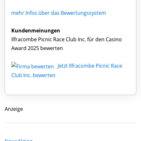
mehr Infos über das Bewertungssystem
Kundenmeinungen
Ilfracombe Picnic Race Club Inc. für den Casino
Award 2025 bewerten
Jetzt Ilfracombe Picnic Race
Club Inc. bewerten
Anzeige