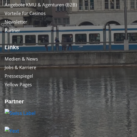
Angebote KMU & Agenturen (B2B)
Vorteile für Casinos
Newsletter
Partner
Links
Medien & News
Jobs & Karriere
Pressespiegel
Yellow Pages
Partner