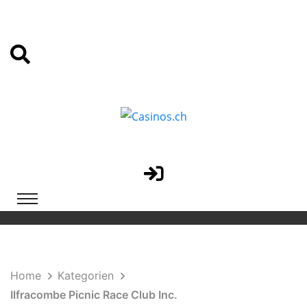
Home
Kategorien
Ilfracombe Picnic Race Club Inc.