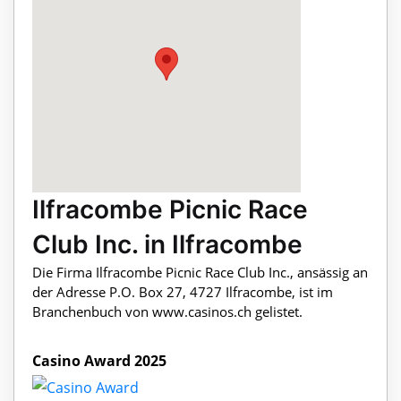
Ilfracombe Picnic Race
Club Inc. in Ilfracombe
Die Firma Ilfracombe Picnic Race Club Inc., ansässig an
der Adresse P.O. Box 27, 4727 Ilfracombe, ist im
Branchenbuch von www.casinos.ch gelistet.
Casino Award 2025