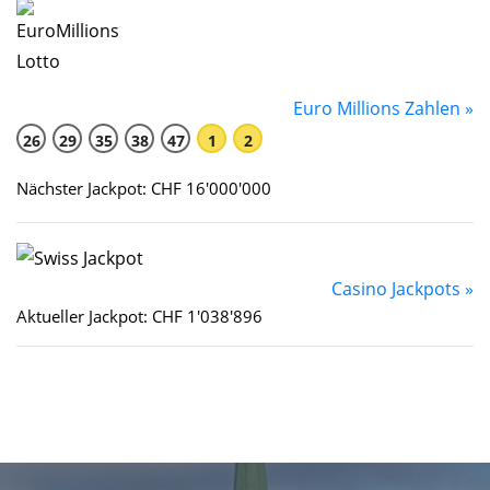
Euro Millions Zahlen »
26
29
35
38
47
1
2
Nächster Jackpot: CHF 16'000'000
Casino Jackpots »
Aktueller Jackpot: CHF 1'038'896