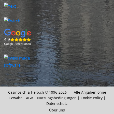
Casinos.ch &
Help.ch
© 1996-2026 Alle Angaben ohne
Gewähr |
AGB
|
Nutzungsbedingungen
|
Cookie Policy
|
Datenschutz
Über uns