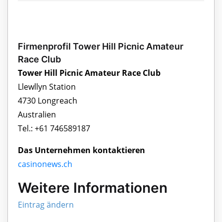
Firmenprofil Tower Hill Picnic Amateur
Race Club
Tower Hill Picnic Amateur Race Club
Llewllyn Station
4730 Longreach
Australien
Tel.: +61 746589187
Das Unternehmen kontaktieren
casinonews.ch
Weitere Informationen
Eintrag ändern