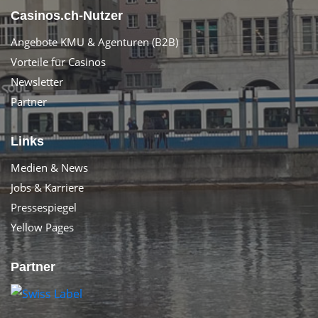
Casinos.ch-Nutzer
Angebote KMU & Agenturen (B2B)
Vorteile für Casinos
Newsletter
Partner
Links
Medien & News
Jobs & Karriere
Pressespiegel
Yellow Pages
Partner