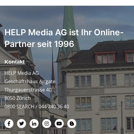
HELP Media AG ist Ihr Online-
Partner seit 1996
Kontakt
HELP Media AG
Geschäftshaus Airgate
Thurgauerstrasse 40
8050 Zürich
0800 SEARCH / 044 240 36 40