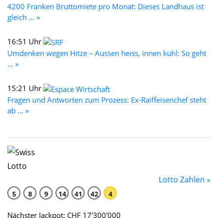
4200 Franken Bruttomiete pro Monat: Dieses Landhaus ist
gleich ... »
16:51 Uhr
Umdenken wegen Hitze – Aussen heiss, innen kühl: So geht
... »
15:21 Uhr
Fragen und Antworten zum Prozess: Ex-Raiffeisenchef steht
ab ... »
Lotto Zahlen »
5
8
9
14
41
42
4
Nächster Jackpot: CHF 17'300'000