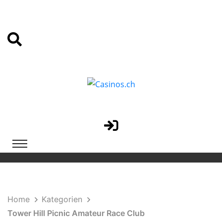
Home
Kategorien
Tower Hill Picnic Amateur Race Club