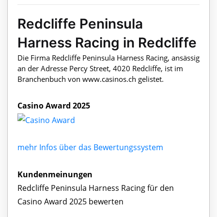
Redcliffe Peninsula
Harness Racing in Redcliffe
Die Firma Redcliffe Peninsula Harness Racing, ansässig
an der Adresse Percy Street, 4020 Redcliffe, ist im
Branchenbuch von www.casinos.ch gelistet.
Casino Award 2025
mehr Infos über das Bewertungssystem
Kundenmeinungen
Redcliffe Peninsula Harness Racing für den
Casino Award 2025 bewerten