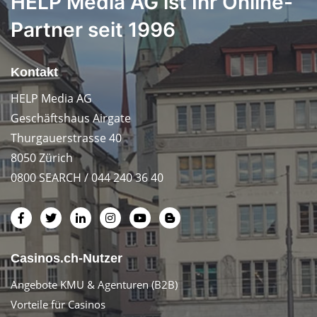
HELP Media AG ist Ihr Online-
Partner seit 1996
Kontakt
HELP Media AG
Geschäftshaus Airgate
Thurgauerstrasse 40
8050 Zürich
0800 SEARCH / 044 240 36 40
Casinos.ch-Nutzer
Angebote KMU & Agenturen (B2B)
Vorteile für Casinos