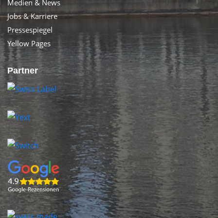
Medien & News
Jobs & Karriere
Pressespiegel
Yellow Pages
Partner