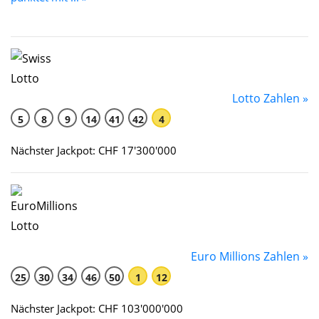
Lotto Zahlen »
5
8
9
14
41
42
4
Nächster Jackpot: CHF 17'300'000
Euro Millions Zahlen »
25
30
34
46
50
1
12
Nächster Jackpot: CHF 103'000'000