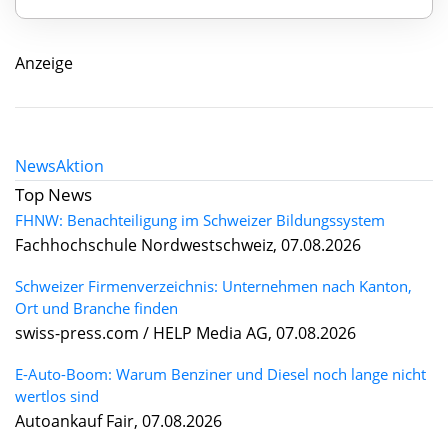
Anzeige
News
Aktion
Top News
FHNW: Benachteiligung im Schweizer Bildungssystem
Fachhochschule Nordwestschweiz, 07.08.2026
Schweizer Firmenverzeichnis: Unternehmen nach Kanton,
Ort und Branche finden
swiss-press.com / HELP Media AG, 07.08.2026
E-Auto-Boom: Warum Benziner und Diesel noch lange nicht
wertlos sind
Autoankauf Fair, 07.08.2026