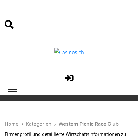
Home
Kategorien
Western Picnic Race Club
Firmenprofil und detaillierte Wirtschaftsinformationen zu