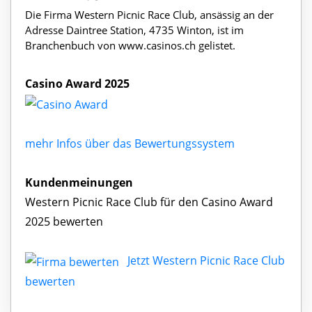
Die Firma Western Picnic Race Club, ansässig an der
Adresse Daintree Station, 4735 Winton, ist im
Branchenbuch von www.casinos.ch gelistet.
Casino Award 2025
mehr Infos über das Bewertungssystem
Kundenmeinungen
Western Picnic Race Club für den Casino Award
2025 bewerten
Jetzt Western Picnic Race Club
bewerten