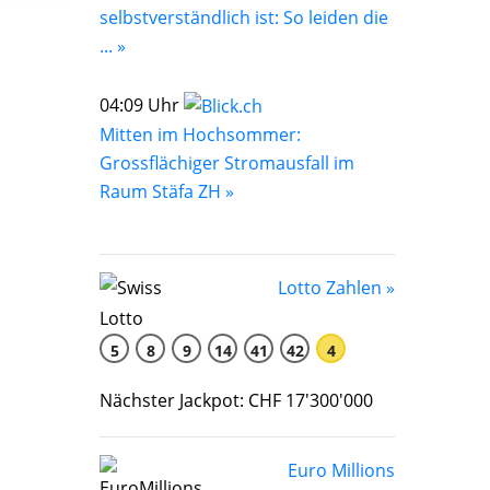
selbstverständlich ist: So leiden die
... »
04:09 Uhr
Mitten im Hochsommer:
Grossflächiger Stromausfall im
Raum Stäfa ZH »
Lotto Zahlen »
5
8
9
14
41
42
4
Nächster Jackpot: CHF 17'300'000
Euro Millions