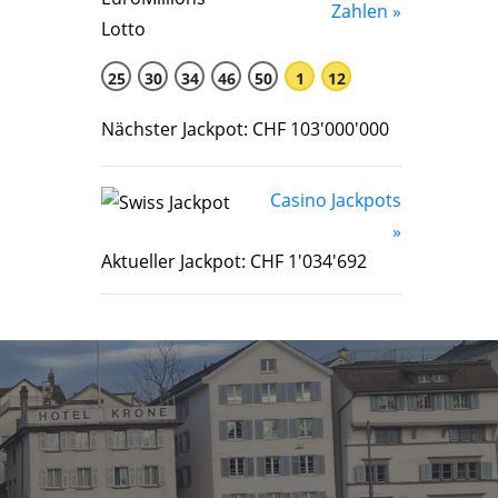
Zahlen »
25
30
34
46
50
1
12
Nächster Jackpot: CHF 103'000'000
Casino Jackpots
»
Aktueller Jackpot: CHF 1'034'692