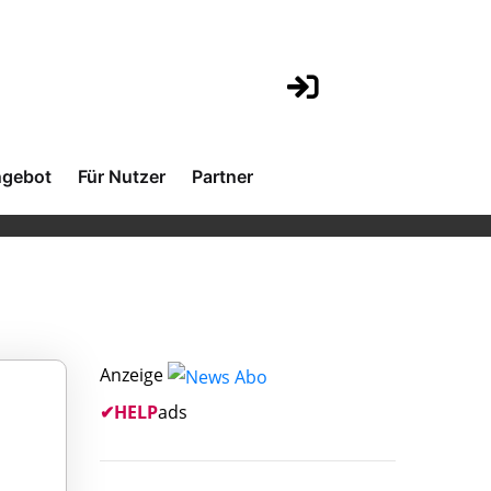
gebot
Für Nutzer
Partner
Anzeige
✔
HELP
ads