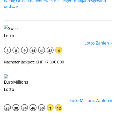
Wenig Grossschäden: Swiss Re steigert Halbjahresgewinn –
und ... »
Lotto Zahlen »
5
8
9
14
41
42
4
Nächster Jackpot: CHF 17'300'000
Euro Millions Zahlen »
25
30
34
46
50
1
12