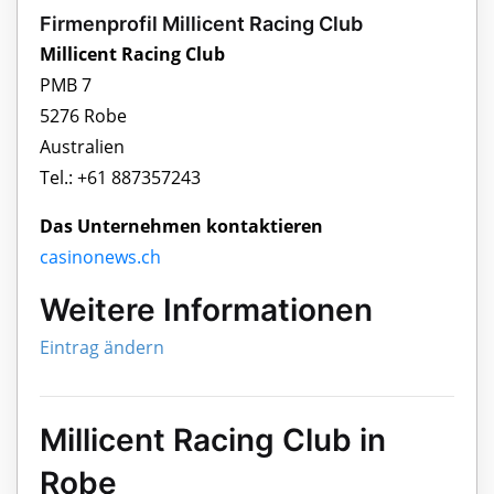
Firmenprofil Millicent Racing Club
Millicent Racing Club
PMB 7
5276 Robe
Australien
Tel.: +61 887357243
Das Unternehmen kontaktieren
casinonews.ch
Weitere Informationen
Eintrag ändern
Millicent Racing Club in
Robe