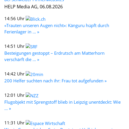
HELP Media AG, 06.08.2026
14:56 Uhr
«Trauten unseren Augen nicht»: Känguru hüpft durch
Ferienlager in ... »
14:51 Uhr
Besteigungen gestoppt – Erdrutsch am Matterhorn
verschärft die ... »
14:42 Uhr
200 Helfer suchten nach ihr: Frau tot aufgefunden »
12:01 Uhr
Flugobjekt mit Sprengstoff blieb in Leipzig unentdeckt: Wie
... »
11:31 Uhr