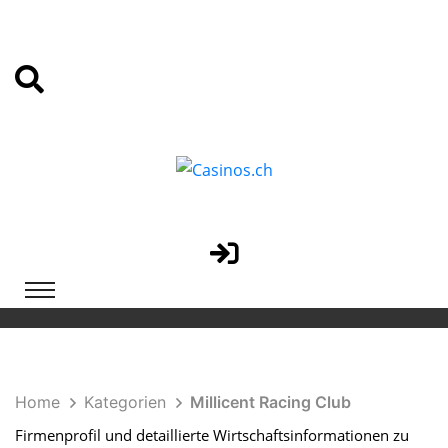
Home
Kategorien
Millicent Racing Club
Firmenprofil und detaillierte Wirtschaftsinformationen zu