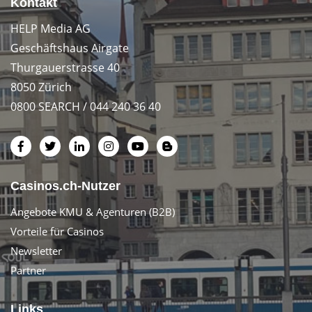
Kontakt
HELP Media AG
Geschäftshaus Airgate
Thurgauerstrasse 40
8050 Zürich
0800 SEARCH / 044 240 36 40
Casinos.ch-Nutzer
Angebote KMU & Agenturen (B2B)
Vorteile für Casinos
Newsletter
Partner
Links