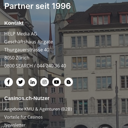
Partner seit 1996
Kontakt
HELP Media AG
Geschäftshaus Airgate
Thurgauerstrasse 40
8050 Zürich
0800 SEARCH / 044 240 36 40
Casinos.ch-Nutzer
Angebote KMU & Agenturen (B2B)
Vorteile für Casinos
Newsletter