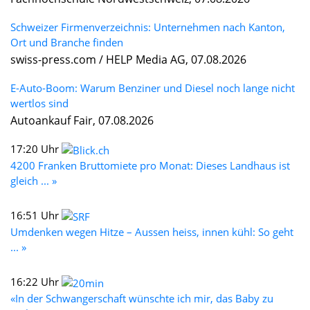
Schweizer Firmenverzeichnis: Unternehmen nach Kanton,
Ort und Branche finden
swiss-press.com / HELP Media AG, 07.08.2026
E-Auto-Boom: Warum Benziner und Diesel noch lange nicht
wertlos sind
Autoankauf Fair, 07.08.2026
17:20 Uhr
4200 Franken Bruttomiete pro Monat: Dieses Landhaus ist
gleich ... »
16:51 Uhr
Umdenken wegen Hitze – Aussen heiss, innen kühl: So geht
... »
16:22 Uhr
«In der Schwangerschaft wünschte ich mir, das Baby zu