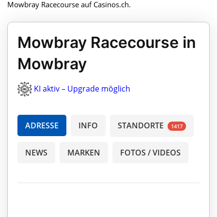
Mowbray Racecourse auf Casinos.ch.
Mowbray Racecourse in
Mowbray
KI aktiv – Upgrade möglich
ADRESSE
INFO
STANDORTE
1417
NEWS
MARKEN
FOTOS / VIDEOS