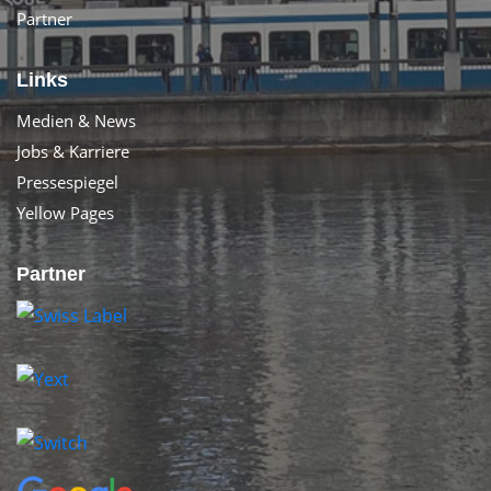
Partner
Links
Medien & News
Jobs & Karriere
Pressespiegel
Yellow Pages
Partner