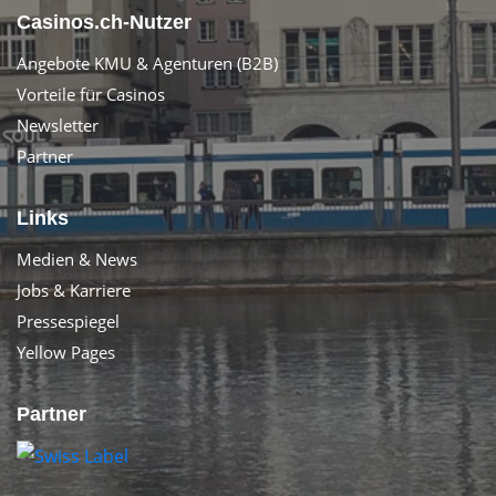
Casinos.ch-Nutzer
Angebote KMU & Agenturen (B2B)
Vorteile für Casinos
Newsletter
Partner
Links
Medien & News
Jobs & Karriere
Pressespiegel
Yellow Pages
Partner