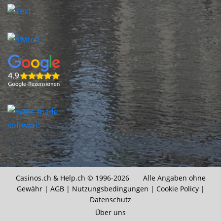
Casinos.ch &
Help.ch
© 1996-2026 Alle Angaben ohne
Gewähr |
AGB
|
Nutzungsbedingungen
|
Cookie Policy
|
Datenschutz
Über uns