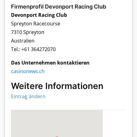
Firmenprofil Devonport Racing Club
Devonport Racing Club
Spreyton Racecourse
7310 Spreyton
Australien
Tel.: +61 364272070
Das Unternehmen kontaktieren
casinonews.ch
Weitere Informationen
Eintrag ändern