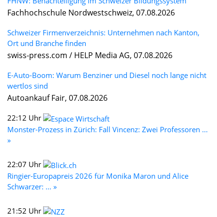
FHNW: Benachteiligung im Schweizer Bildungssystem
Fachhochschule Nordwestschweiz, 07.08.2026
Schweizer Firmenverzeichnis: Unternehmen nach Kanton,
Ort und Branche finden
swiss-press.com / HELP Media AG, 07.08.2026
E-Auto-Boom: Warum Benziner und Diesel noch lange nicht
wertlos sind
Autoankauf Fair, 07.08.2026
22:12 Uhr
Monster-Prozess in Zürich: Fall Vincenz: Zwei Professoren ...
»
22:07 Uhr
Ringier-Europapreis 2026 für Monika Maron und Alice
Schwarzer: ... »
21:52 Uhr