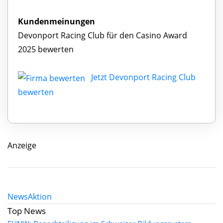
Kundenmeinungen
Devonport Racing Club für den Casino Award
2025 bewerten
Jetzt Devonport Racing Club
bewerten
Anzeige
News
Aktion
Top News