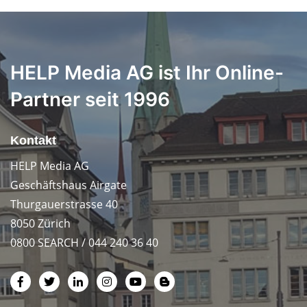
HELP Media AG ist Ihr Online-
Partner seit 1996
Kontakt
HELP Media AG
Geschäftshaus Airgate
Thurgauerstrasse 40
8050 Zürich
0800 SEARCH / 044 240 36 40