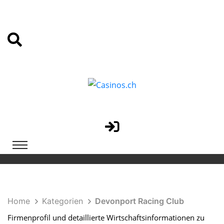
Home
Kategorien
Devonport Racing Club
Firmenprofil und detaillierte Wirtschaftsinformationen zu