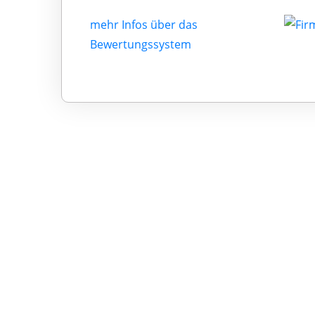
mehr Infos über das
Bewertungssystem