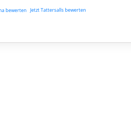
Jetzt Tattersalls bewerten