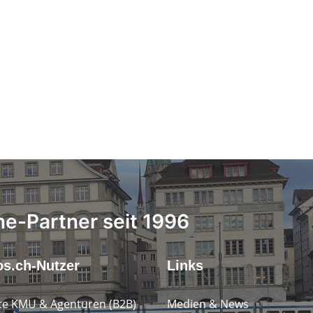
ne-Partner seit 1996
os.ch-Nutzer
Links
e KMU & Agenturen (B2B)
Medien & News