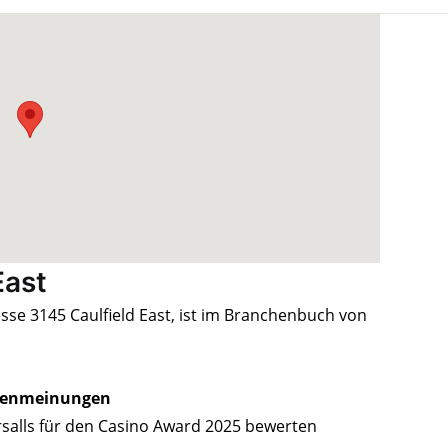
East
esse 3145 Caulfield East, ist im Branchenbuch von
enmeinungen
rsalls für den Casino Award 2025 bewerten