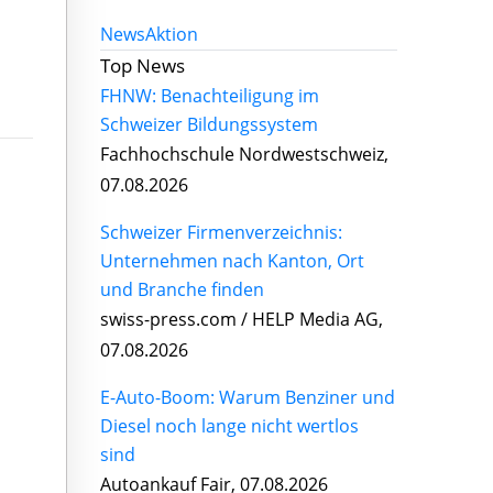
News
Aktion
Top News
FHNW: Benachteiligung im
Schweizer Bildungssystem
Fachhochschule Nordwestschweiz,
07.08.2026
Schweizer Firmenverzeichnis:
Unternehmen nach Kanton, Ort
und Branche finden
swiss-press.com / HELP Media AG,
07.08.2026
E-Auto-Boom: Warum Benziner und
Diesel noch lange nicht wertlos
sind
Autoankauf Fair, 07.08.2026