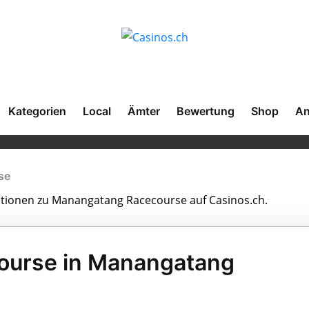
Kategorien
Local
Ämter
Bewertung
Shop
An
se
mationen zu Manangatang Racecourse auf Casinos.ch.
ourse in Manangatang