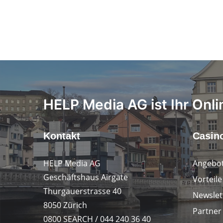
HELP Media AG ist Ihr Onli
Kontakt
Casin
HELP Media AG
Angebot
Geschäftshaus Airgate
Vorteile
Thurgauerstrasse 40
Newslet
8050 Zürich
Partner
0800 SEARCH / 044 240 36 40