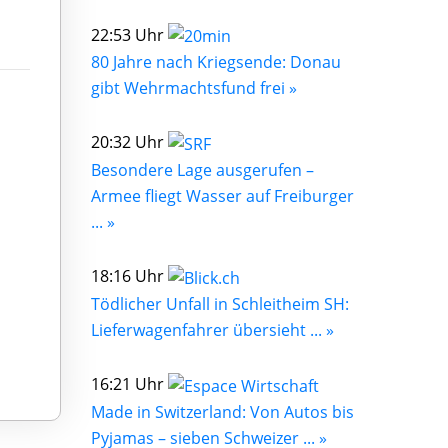
22:53 Uhr
80 Jahre nach Kriegsende: Donau
gibt Wehrmachtsfund frei »
20:32 Uhr
Besondere Lage ausgerufen –
Armee fliegt Wasser auf Freiburger
... »
18:16 Uhr
Tödlicher Unfall in Schleitheim SH:
Lieferwagenfahrer übersieht ... »
16:21 Uhr
Made in Switzerland: Von Autos bis
Pyjamas – sieben Schweizer ... »