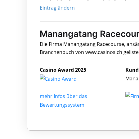
Eintrag ändern
Manangatang Racecour
Die Firma Manangatang Racecourse, ansäss
Branchenbuch von www.casinos.ch geliste
Casino Award 2025
Kund
Manan
mehr Infos über das
Bewertungssystem