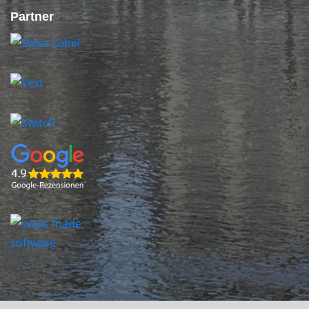
Partner