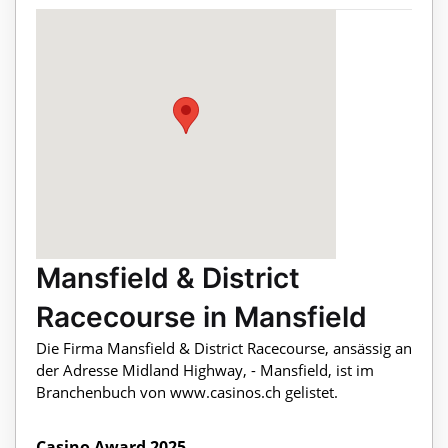
Mansfield & District
Racecourse in Mansfield
Die Firma Mansfield & District Racecourse, ansässig an
der Adresse Midland Highway, - Mansfield, ist im
Branchenbuch von www.casinos.ch gelistet.
Casino Award 2025