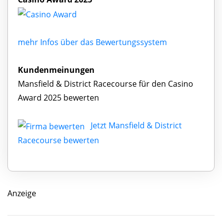
mehr Infos über das Bewertungssystem
Kundenmeinungen
Mansfield & District Racecourse für den Casino
Award 2025 bewerten
Jetzt Mansfield & District
Racecourse bewerten
Anzeige