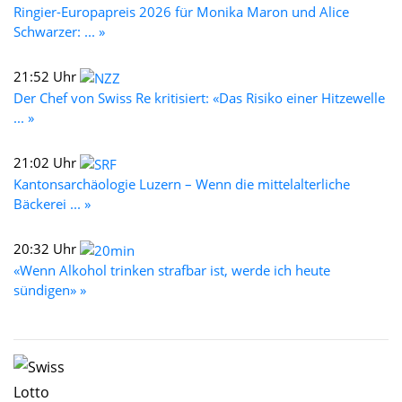
Ringier-Europapreis 2026 für Monika Maron und Alice
Schwarzer: ... »
21:52 Uhr
Der Chef von Swiss Re kritisiert: «Das Risiko einer Hitzewelle
... »
21:02 Uhr
Kantonsarchäologie Luzern – Wenn die mittelalterliche
Bäckerei ... »
20:32 Uhr
«Wenn Alkohol trinken strafbar ist, werde ich heute
sündigen» »