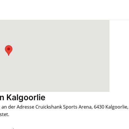
n Kalgoorlie
 an der Adresse Cruickshank Sports Arena, 6430 Kalgoorlie, 
tet.