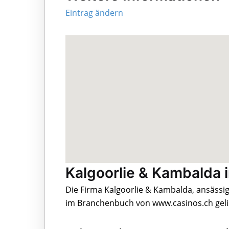
Eintrag ändern
Kalgoorlie & Kambalda i
Die Firma Kalgoorlie & Kambalda, ansässig
im Branchenbuch von www.casinos.ch gelis