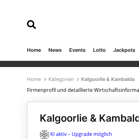
Home
News
Events
Lotto
Jackpots
Home
Kategorien
Kalgoorlie & Kambalda
Firmenprofil und detaillierte Wirtschaftsinform
Kalgoorlie & Kambald
KI aktiv – Upgrade möglich