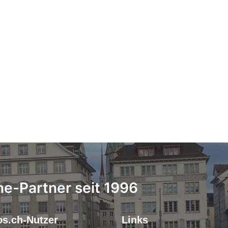
ne-Partner seit 1996
os.ch-Nutzer
Links