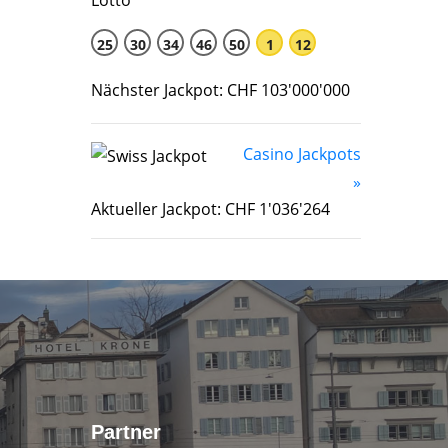
25
30
34
46
50
1
12
Nächster Jackpot: CHF 103'000'000
Casino Jackpots
»
Aktueller Jackpot: CHF 1'036'264
Partner