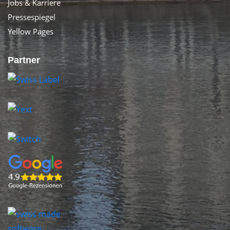
Jobs & Karriere
Pressespiegel
Yellow Pages
Partner