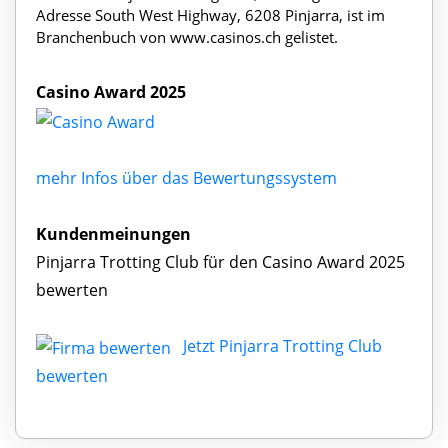
Adresse South West Highway, 6208 Pinjarra, ist im
Branchenbuch von www.casinos.ch gelistet.
Casino Award 2025
mehr Infos über das Bewertungssystem
Kundenmeinungen
Pinjarra Trotting Club für den Casino Award 2025
bewerten
Jetzt Pinjarra Trotting Club
bewerten