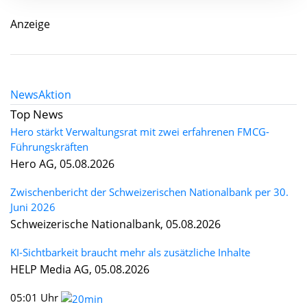
Anzeige
News
Aktion
Top News
Hero stärkt Verwaltungsrat mit zwei erfahrenen FMCG-
Führungskräften
Hero AG, 05.08.2026
Zwischenbericht der Schweizerischen Nationalbank per 30.
Juni 2026
Schweizerische Nationalbank, 05.08.2026
KI-Sichtbarkeit braucht mehr als zusätzliche Inhalte
HELP Media AG, 05.08.2026
05:01 Uhr