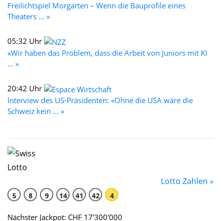
Freilichtspiel Morgarten – Wenn die Bauprofile eines
Theaters ... »
05:32 Uhr
«Wir haben das Problem, dass die Arbeit von Juniors mit KI
... »
20:42 Uhr
Interview des US-Präsidenten: «Ohne die USA wäre die
Schweiz kein ... »
Lotto Zahlen »
5
8
9
14
41
42
4
Nächster Jackpot: CHF 17'300'000