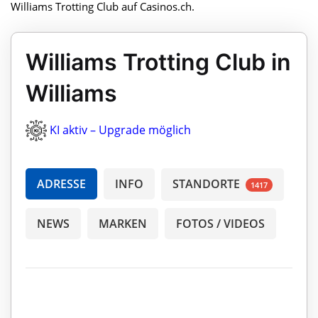
Williams Trotting Club auf Casinos.ch.
Williams Trotting Club in
Williams
KI aktiv – Upgrade möglich
ADRESSE
INFO
STANDORTE
1417
NEWS
MARKEN
FOTOS / VIDEOS