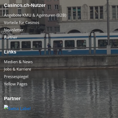
Casinos.ch-Nutzer
Angebote KMU & Agenturen (B2B)
Vorteile für Casinos
Newsletter
Partner
Links
Medien & News
Jobs & Karriere
Pressespiegel
Yellow Pages
Partner