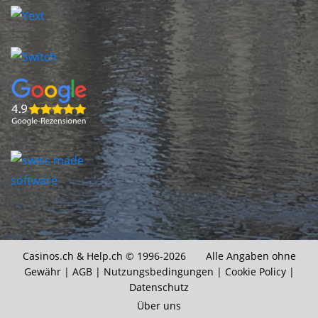
Casinos.ch &
Help.ch
© 1996-2026 Alle Angaben ohne
Gewähr |
AGB
|
Nutzungsbedingungen
|
Cookie Policy
|
Datenschutz
Über uns