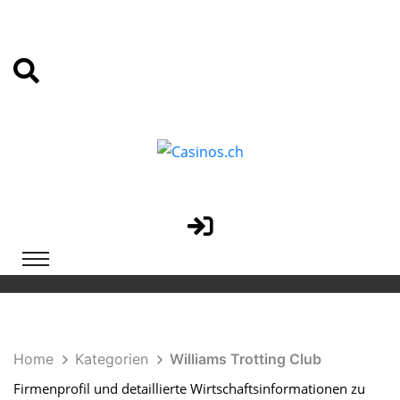
Home
Kategorien
Williams Trotting Club
Firmenprofil und detaillierte Wirtschaftsinformationen zu