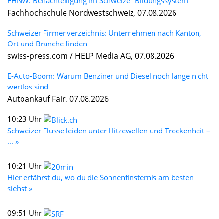
FHNW: Benachteiligung im Schweizer Bildungssystem
Fachhochschule Nordwestschweiz, 07.08.2026
Schweizer Firmenverzeichnis: Unternehmen nach Kanton,
Ort und Branche finden
swiss-press.com / HELP Media AG, 07.08.2026
E-Auto-Boom: Warum Benziner und Diesel noch lange nicht
wertlos sind
Autoankauf Fair, 07.08.2026
10:23 Uhr
Schweizer Flüsse leiden unter Hitzewellen und Trockenheit –
... »
10:21 Uhr
Hier erfährst du, wo du die Sonnenfinsternis am besten
siehst »
09:51 Uhr