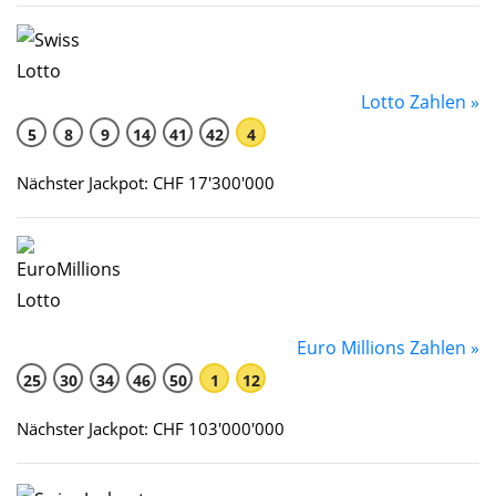
Lotto Zahlen »
5
8
9
14
41
42
4
Nächster Jackpot: CHF 17'300'000
Euro Millions Zahlen »
25
30
34
46
50
1
12
Nächster Jackpot: CHF 103'000'000