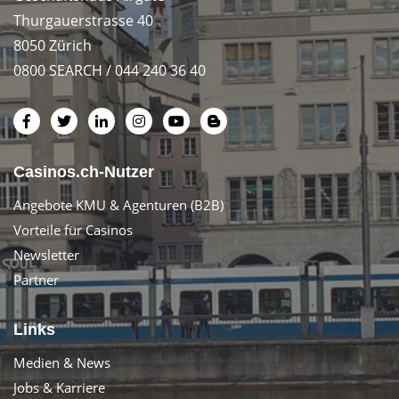
Thurgauerstrasse 40
8050 Zürich
0800 SEARCH / 044 240 36 40
Casinos.ch-Nutzer
Angebote KMU & Agenturen (B2B)
Vorteile für Casinos
Newsletter
Partner
Links
Medien & News
Jobs & Karriere