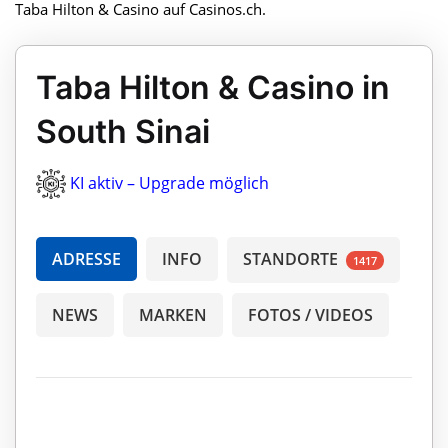
Taba Hilton & Casino auf Casinos.ch.
Taba Hilton & Casino in
South Sinai
KI aktiv – Upgrade möglich
ADRESSE
INFO
STANDORTE
1417
NEWS
MARKEN
FOTOS / VIDEOS