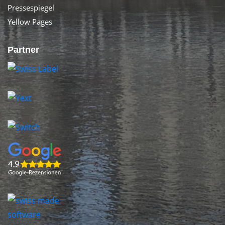
Pressespiegel
Yellow Pages
Partner