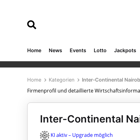
Home
News
Events
Lotto
Jackpots
Home
Kategorien
Inter-Continental Nairob
Firmenprofil und detaillierte Wirtschaftsinform
Inter-Continental Nai
KI aktiv – Upgrade möglich