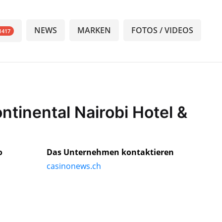
NEWS
MARKEN
FOTOS / VIDEOS
1417
ntinental Nairobi Hotel &
o
Das Unternehmen kontaktieren
casinonews.ch