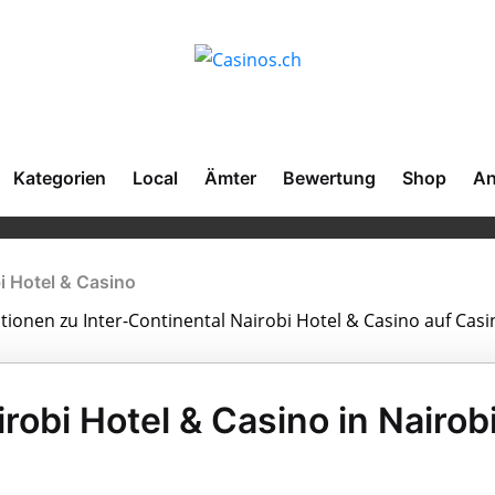
Kategorien
Local
Ämter
Bewertung
Shop
An
i Hotel & Casino
ationen zu Inter-Continental Nairobi Hotel & Casino auf Casi
robi Hotel & Casino in Nairob