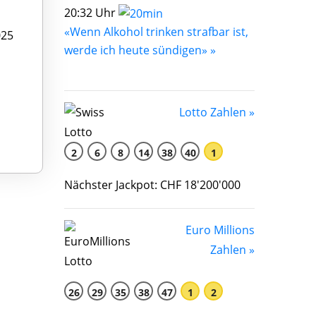
20:32 Uhr
«Wenn Alkohol trinken strafbar ist,
025
werde ich heute sündigen» »
Lotto Zahlen »
2
6
8
14
38
40
1
Nächster Jackpot: CHF 18'200'000
Euro Millions
Zahlen »
26
29
35
38
47
1
2