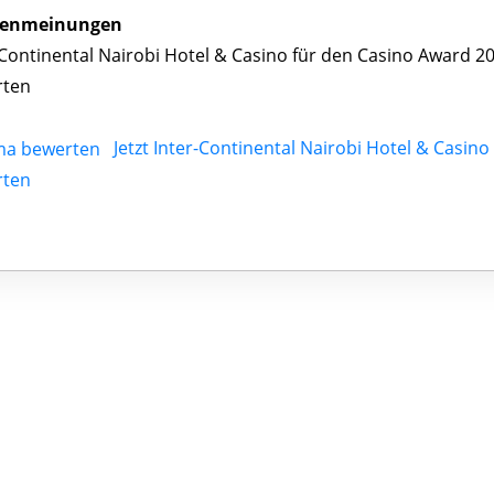
enmeinungen
-Continental Nairobi Hotel & Casino für den Casino Award 2
rten
Jetzt Inter-Continental Nairobi Hotel & Casino
rten