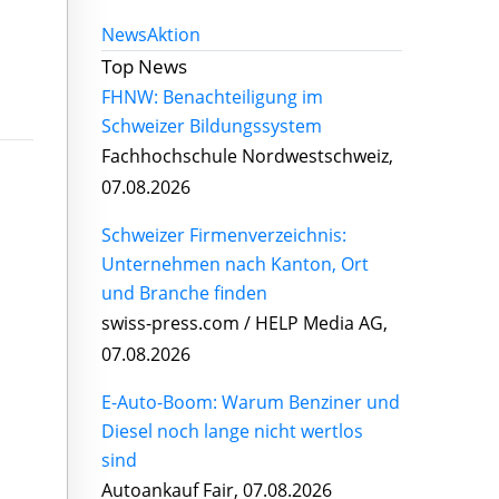
News
Aktion
Top News
FHNW: Benachteiligung im
Schweizer Bildungssystem
Fachhochschule Nordwestschweiz,
07.08.2026
Schweizer Firmenverzeichnis:
Unternehmen nach Kanton, Ort
und Branche finden
swiss-press.com / HELP Media AG,
07.08.2026
E-Auto-Boom: Warum Benziner und
Diesel noch lange nicht wertlos
sind
Autoankauf Fair, 07.08.2026