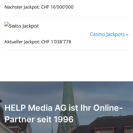
Nächster Jackpot: CHF 16'000'000
Casino Jackpots »
Aktueller Jackpot: CHF 1'038'778
HELP Media AG ist Ihr Online-
Partner seit 1996