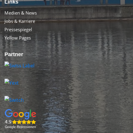
Links
Medien & News
Jobs & Karriere
Pressespiegel
Yellow Pages
Partner