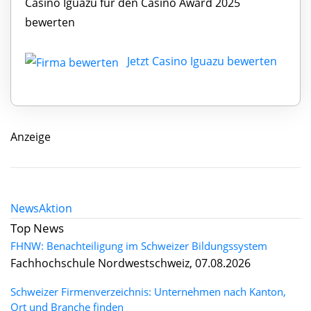
Casino Iguazu für den Casino Award 2025
bewerten
Jetzt Casino Iguazu bewerten
Anzeige
News
Aktion
Top News
FHNW: Benachteiligung im Schweizer Bildungssystem
Fachhochschule Nordwestschweiz, 07.08.2026
Schweizer Firmenverzeichnis: Unternehmen nach Kanton,
Ort und Branche finden