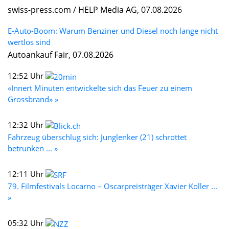
swiss-press.com / HELP Media AG, 07.08.2026
E-Auto-Boom: Warum Benziner und Diesel noch lange nicht
wertlos sind
Autoankauf Fair, 07.08.2026
12:52 Uhr
«Innert Minuten entwickelte sich das Feuer zu einem
Grossbrand» »
12:32 Uhr
Fahrzeug überschlug sich: Junglenker (21) schrottet
betrunken ... »
12:11 Uhr
79. Filmfestivals Locarno – Oscarpreisträger Xavier Koller ...
»
05:32 Uhr