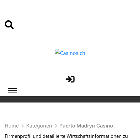
Home
Kategorien
Puerto Madryn Casino
Firmenprofil und detaillierte Wirtschaftsinformationen zu