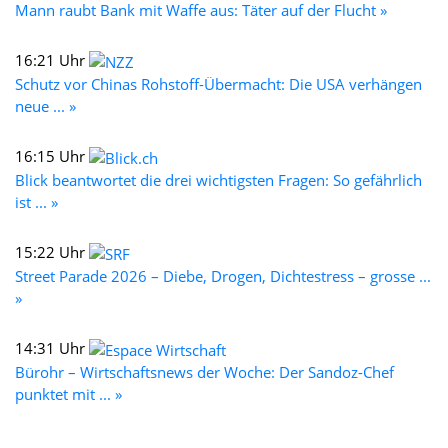
Mann raubt Bank mit Waffe aus: Täter auf der Flucht »
16:21 Uhr
Schutz vor Chinas Rohstoff-Übermacht: Die USA verhängen
neue ... »
16:15 Uhr
Blick beantwortet die drei wichtigsten Fragen: So gefährlich
ist ... »
15:22 Uhr
Street Parade 2026 – Diebe, Drogen, Dichtestress – grosse ...
»
14:31 Uhr
Bürohr – Wirtschaftsnews der Woche: Der Sandoz-Chef
punktet mit ... »