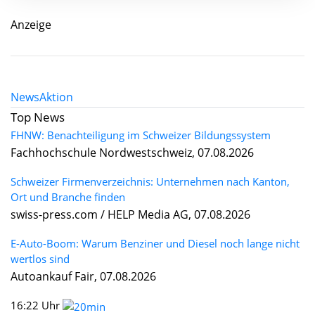
Anzeige
News
Aktion
Top News
FHNW: Benachteiligung im Schweizer Bildungssystem
Fachhochschule Nordwestschweiz, 07.08.2026
Schweizer Firmenverzeichnis: Unternehmen nach Kanton,
Ort und Branche finden
swiss-press.com / HELP Media AG, 07.08.2026
E-Auto-Boom: Warum Benziner und Diesel noch lange nicht
wertlos sind
Autoankauf Fair, 07.08.2026
16:22 Uhr