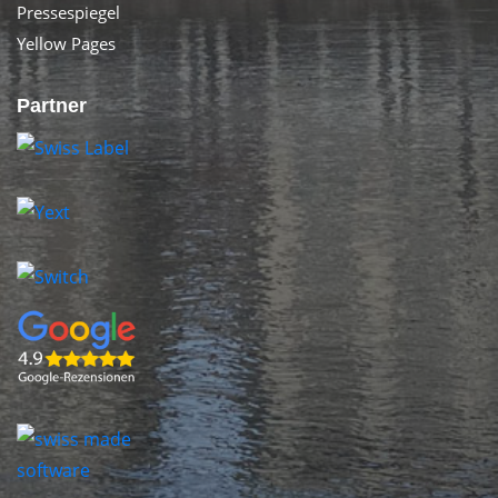
Pressespiegel
Yellow Pages
Partner