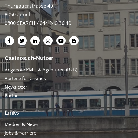
Thurgauerstrasse 40
8050 Zürich
0800 SEARCH / 044 240 36 40
Casinos.ch-Nutzer
Angebote KMU & Agenturen (B2B)
Vorteile für Casinos
Newsletter
Partner
Links
Medien & News
Jobs & Karriere