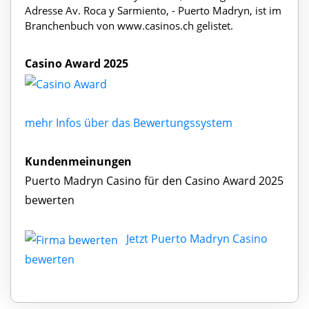
Adresse Av. Roca y Sarmiento, - Puerto Madryn, ist im
Branchenbuch von www.casinos.ch gelistet.
Casino Award 2025
mehr Infos über das Bewertungssystem
Kundenmeinungen
Puerto Madryn Casino für den Casino Award 2025
bewerten
Jetzt Puerto Madryn Casino
bewerten