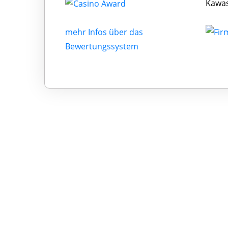
Kawas
mehr Infos über das
Bewertungssystem