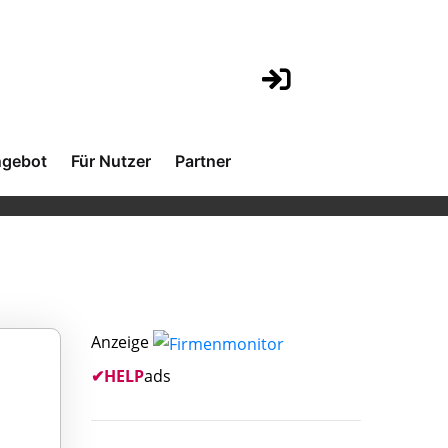
gebot
Für Nutzer
Partner
Anzeige
✔
HELP
ads