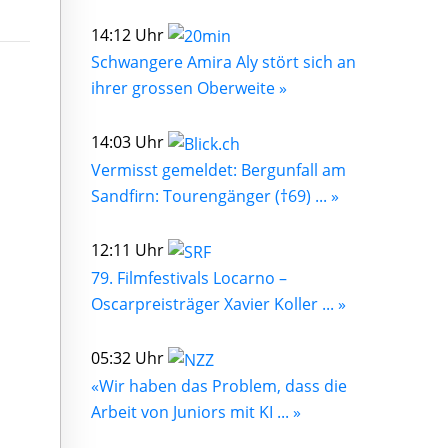
14:12 Uhr
Schwangere Amira Aly stört sich an
ihrer grossen Oberweite »
14:03 Uhr
Vermisst gemeldet: Bergunfall am
Sandfirn: Tourengänger (†69) ... »
12:11 Uhr
79. Filmfestivals Locarno –
Oscarpreisträger Xavier Koller ... »
05:32 Uhr
«Wir haben das Problem, dass die
Arbeit von Juniors mit KI ... »