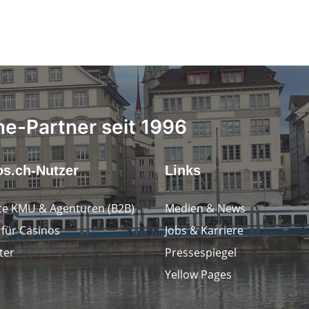
ne-Partner seit 1996
os.ch-Nutzer
Links
e KMU & Agenturen (B2B)
Medien & News
 für Casinos
Jobs & Karriere
ter
Pressespiegel
Yellow Pages