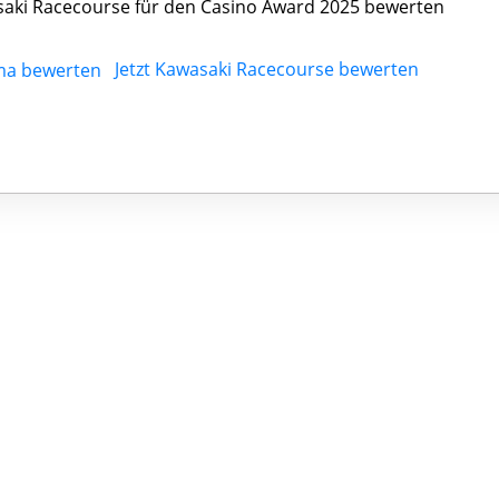
aki Racecourse für den Casino Award 2025 bewerten
Jetzt Kawasaki Racecourse bewerten