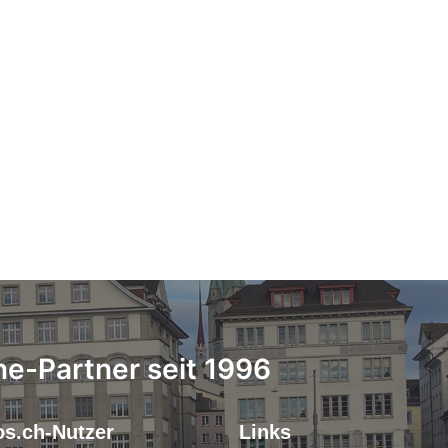
ne-Partner seit 1996
os.ch-Nutzer
Links