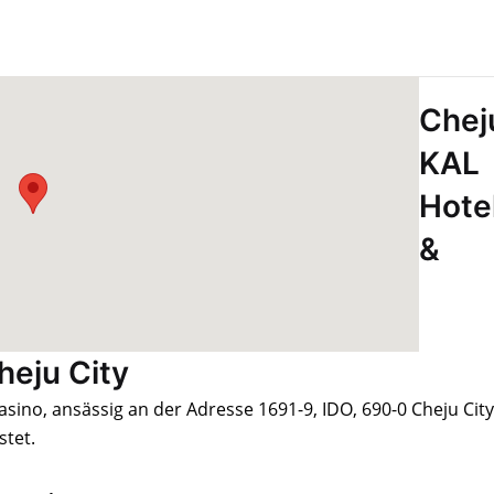
Chej
KAL
Hote
&
heju City
sino, ansässig an der Adresse 1691-9, IDO, 690-0 Cheju City,
tet.