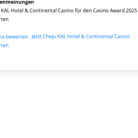
enmeinungen
 KAL Hotel & Continental Casino für den Casino Award 2025
rten
Jetzt Cheju KAL Hotel & Continental Casino
rten