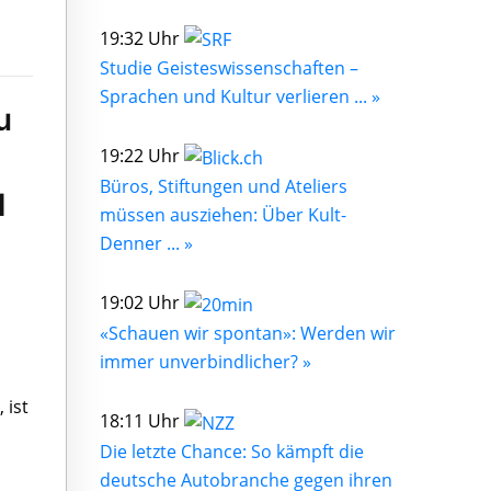
19:32 Uhr
Studie Geisteswissenschaften –
Sprachen und Kultur verlieren ... »
u
19:22 Uhr
Büros, Stiftungen und Ateliers
l
müssen ausziehen: Über Kult-
Denner ... »
19:02 Uhr
«Schauen wir spontan»: Werden wir
immer unverbindlicher? »
 ist
18:11 Uhr
Die letzte Chance: So kämpft die
deutsche Autobranche gegen ihren