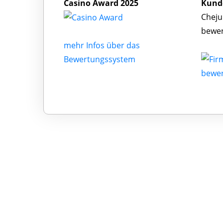
Casino Award 2025
Kund
Cheju
bewe
mehr Infos über das
Bewertungssystem
bewe