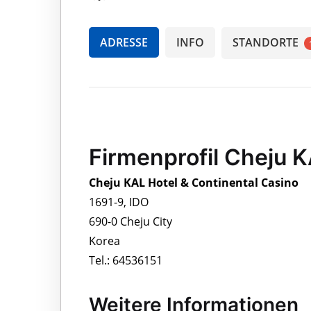
ADRESSE
INFO
STANDORTE
Firmenprofil Cheju K
Cheju KAL Hotel & Continental Casino
1691-9, IDO
690-0 Cheju City
Korea
Tel.: 64536151
Weitere Informationen