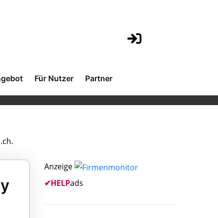
gebot
Für Nutzer
Partner
.ch.
Anzeige
ty
✔
HELP
ads