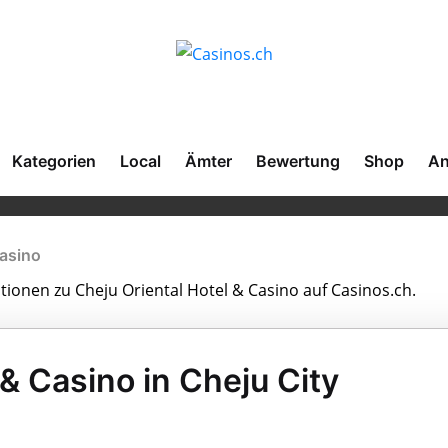
Kategorien
Local
Ämter
Bewertung
Shop
An
Casino
ationen zu Cheju Oriental Hotel & Casino auf Casinos.ch.
 & Casino in Cheju City