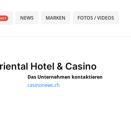
NEWS
MARKEN
FOTOS / VIDEOS
1417
riental Hotel & Casino
Das Unternehmen kontaktieren
casinonews.ch