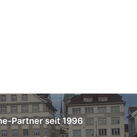
ne-Partner seit 1996