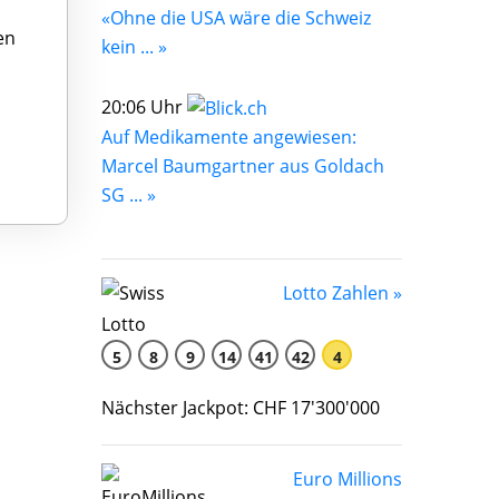
«Ohne die USA wäre die Schweiz
en
kein ... »
20:06 Uhr
Auf Medikamente angewiesen:
Marcel Baumgartner aus Goldach
SG ... »
Lotto Zahlen »
5
8
9
14
41
42
4
Nächster Jackpot: CHF 17'300'000
Euro Millions