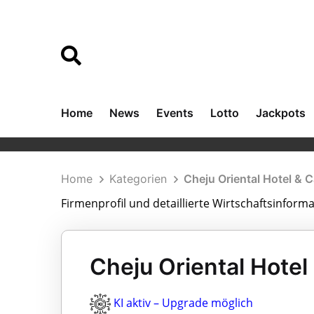
Home
News
Events
Lotto
Jackpots
Home
Kategorien
Cheju Oriental Hotel & 
Firmenprofil und detaillierte Wirtschaftsinform
Cheju Oriental Hotel
KI aktiv – Upgrade möglich