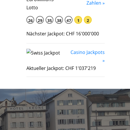
Zahlen »
26
29
35
38
47
1
2
Nächster Jackpot: CHF 16'000'000
Casino Jackpots
»
Aktueller Jackpot: CHF 1'037'219