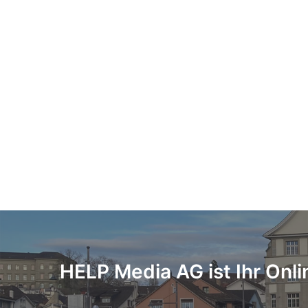
HELP Media AG ist Ihr Onli