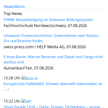
News
Aktion
Top News
FHNW: Benachteiligung im Schweizer Bildungssystem
Fachhochschule Nordwestschweiz, 07.08.2026
Schweizer Firmenverzeichnis: Unternehmen nach Kanton,
Ort und Branche finden
swiss-press.com / HELP Media AG, 07.08.2026
E-Auto-Boom: Warum Benziner und Diesel noch lange nicht
wertlos sind
Autoankauf Fair, 07.08.2026
15:28 Uhr
Europäischer Haftbefehl: Schweiz überstellt Intensivtäter an
... »
15:22 Uhr
Street Parade 2026 – Diebe, Drogen, Dichtestress – grosse ...