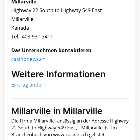
Millarville
Highway 22 South to Highway 549 East
Millarville
Kanada
Tel.: 403-931-3411
Das Unternehmen kontaktieren
casinonews.ch
Weitere Informationen
Eintrag ändern
Millarville in Millarville
Die Firma Millarville, ansässig an der Adresse Highway
22 South to Highway 549 East, - Millarville, ist im
Branchenbuch von www.casinos.ch gelistet.