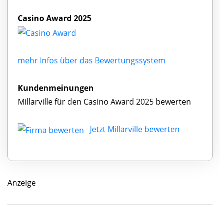
Casino Award 2025
mehr Infos über das Bewertungssystem
Kundenmeinungen
Millarville für den Casino Award 2025 bewerten
Jetzt Millarville bewerten
Anzeige