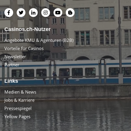
Casinos.ch-Nutzer
Angebote KMU & Agenturen (B2B)
Vorteile für Casinos
Newsletter
Partner
Links
Medien & News
Jobs & Karriere
Pressespiegel
Yellow Pages