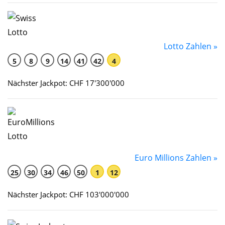
Lotto Zahlen »
5
8
9
14
41
42
4
Nächster Jackpot: CHF 17'300'000
Euro Millions Zahlen »
25
30
34
46
50
1
12
Nächster Jackpot: CHF 103'000'000