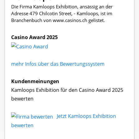
Die Firma Kamloops Exhibition, ansässig an der
Adresse 479 Chilcotin Street, - Kamloops, ist im
Branchenbuch von www.casinos.ch gelistet.
Casino Award 2025
mehr Infos über das Bewertungssystem
Kundenmeinungen
Kamloops Exhibition für den Casino Award 2025
bewerten
Jetzt Kamloops Exhibition
bewerten