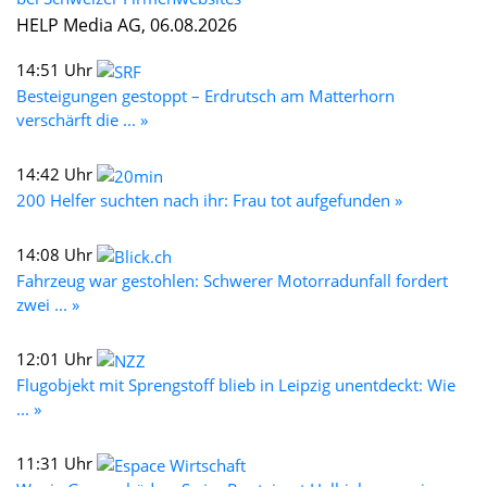
HELP Media AG, 06.08.2026
14:51 Uhr
Besteigungen gestoppt – Erdrutsch am Matterhorn
verschärft die ... »
14:42 Uhr
200 Helfer suchten nach ihr: Frau tot aufgefunden »
14:08 Uhr
Fahrzeug war gestohlen: Schwerer Motorradunfall fordert
zwei ... »
12:01 Uhr
Flugobjekt mit Sprengstoff blieb in Leipzig unentdeckt: Wie
... »
11:31 Uhr